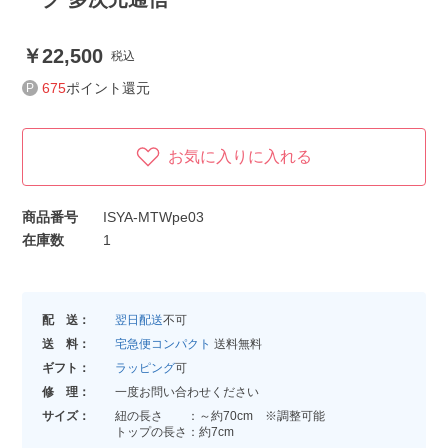
22,500
税込
675
ポイント還元
お気に入りに入れる
商品番号
ISYA-MTWpe03
在庫数
1
配 送：
翌日配送
不可
送 料：
宅急便コンパクト
送料無料
ギフト：
ラッピング
可
修 理：
一度お問い合わせください
サイズ：
紐の長さ ：～約70cm ※調整可能
トップの長さ：約7cm