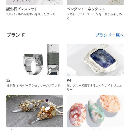
誕生石ブレスレット
ペンダント・ネックレス
1月～12月の各誕生石を使ったブレス
天然石・パワーストーンを一粒から楽しめ
る
ブランド
ブランド一覧へ
迅
P4
日本石×シルバーアクセサリーのブランド
深いブルーで魅了するカイヤナイトジュエ
リー