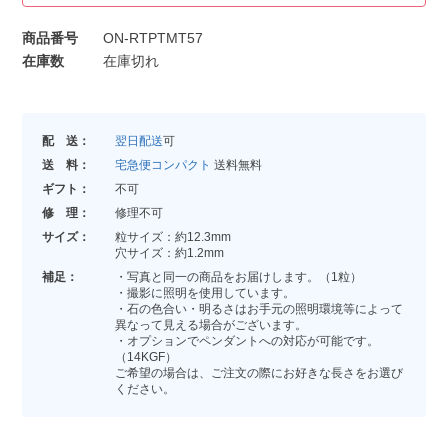
商品番号
ON-RTPTMT57
在庫数
在庫切れ
配 送：
翌日配送
可
送 料：
宅急便コンパクト
送料無料
ギフト：
不可
修 理：
修理不可
サイズ：
粒サイズ：約12.3mm
穴サイズ：約1.2mm
補足：
・写真と同一の商品をお届けします。（1粒）
・撮影に照明を使用しています。
・石の色合い・明るさはお手元の照明環境等によって
異なって見える場合がございます。
・オプションでペンダントへの対応が可能です。
（14KGF）
ご希望の場合は、ご注文の際にお好きな長さをお選び
ください。