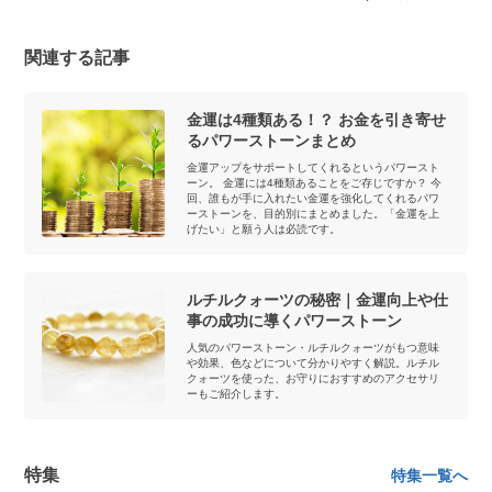
関連する記事
金運は4種類ある！？ お金を引き寄せ
るパワーストーンまとめ
金運アップをサポートしてくれるというパワースト
ーン。 金運には4種類あることをご存じですか？ 今
回、誰もが手に入れたい金運を強化してくれるパワ
ーストーンを、目的別にまとめました。「金運を上
げたい」と願う人は必読です。
ルチルクォーツの秘密｜金運向上や仕
事の成功に導くパワーストーン
人気のパワーストーン・ルチルクォーツがもつ意味
や効果、色などについて分かりやすく解説。ルチル
クォーツを使った、お守りにおすすめのアクセサリ
ーもご紹介します。
特集
特集一覧へ