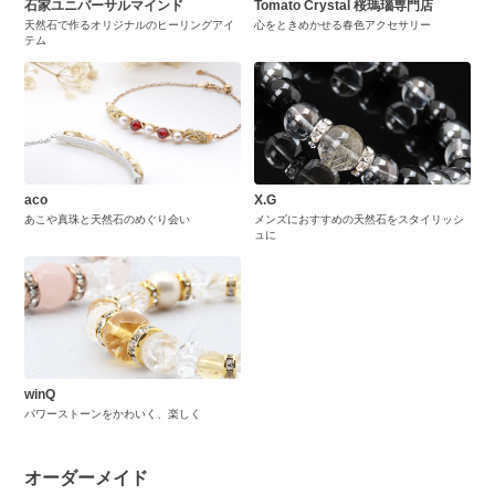
石家ユニバーサルマインド
Tomato Crystal 桜瑪瑙専門店
天然石で作るオリジナルのヒーリングアイ
心をときめかせる春色アクセサリー
テム
aco
X.G
あこや真珠と天然石のめぐり会い
メンズにおすすめの天然石をスタイリッシ
ュに
winQ
パワーストーンをかわいく、楽しく
オーダーメイド