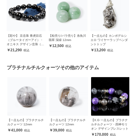
ド
【彩や】 京念珠 青虎目石
【粒売り/バラ売り】糸魚川
【一点もの】カンポデルシ
プ
（ブルータイガーアイ）・
翡翠 深緑 12mm
エロ ワイヤーラップペンダ
ン
オニキス デザイン念珠（子
ントトップ
12,500
ども用）
21,290
13,200
プラチナルチルクォーツその他のアイテム
チ
【一点もの】プラチナルチ
【一点もの】プラチナルチ
【X.G 一点もの】プラチナ
【
ルクォーツ 12mm
ルクォーツ 12mm
ルチルクォーツ・四神モリ
ル
オン デザインブレスレット
イ
41,000
39,000
170,000