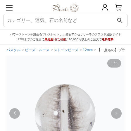
search
パワーストーンや誕生石ブレスレット、天然石アクセサリー等のブランド通販サイト
12時までのご注文で
最短翌日にお届け
10,000円以上のご注文で
送料無料
パスクル
ビーズ・ルース
ストーンビーズ
12mm
【一点もの】プラチナ
1
/
5