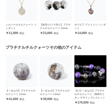
ペ
【粒売り/バラ売り】プラチ
ボリビア アメトリン ペンダ
タイチンルチルクォーツ ペ
ゴ
ナルチルクォーツ 10mm
ント
ンダント
ン
23,000
14,000
31,000
プラチナルチルクォーツその他のアイテム
チ
【一点もの】プラチナルチ
【X.G 一点もの】プラチナ
【X.G 一点もの】プラチナ
【
ルクォーツ 12mm
ルチルクォーツ・四神モリ
ルチルクォーツ・タンザナ
ル
オン デザインブレスレット
イト デザインブレスレット
39,000
170,000
117,000