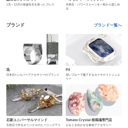
1月～12月の各誕生石を使ったブレス
天然石・パワーストーンを一粒から楽しめ
る
ブランド
ブランド一覧へ
迅
P4
日本石×シルバーアクセサリーのブランド
深いブルーで魅了するカイヤナイトジュエ
リー
石家ユニバーサルマインド
Tomato Crystal 桜瑪瑙専門店
天然石で作るオリジナルのヒーリングアイ
心をときめかせる春色アクセサリー