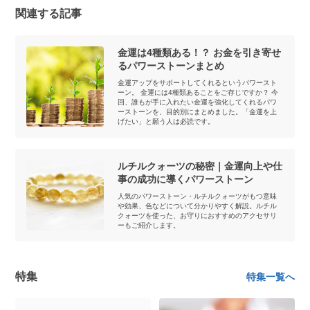
関連する記事
金運は4種類ある！？ お金を引き寄せ
るパワーストーンまとめ
金運アップをサポートしてくれるというパワースト
ーン。 金運には4種類あることをご存じですか？ 今
回、誰もが手に入れたい金運を強化してくれるパワ
ーストーンを、目的別にまとめました。「金運を上
げたい」と願う人は必読です。
ルチルクォーツの秘密｜金運向上や仕
事の成功に導くパワーストーン
人気のパワーストーン・ルチルクォーツがもつ意味
や効果、色などについて分かりやすく解説。ルチル
クォーツを使った、お守りにおすすめのアクセサリ
ーもご紹介します。
特集
特集一覧へ