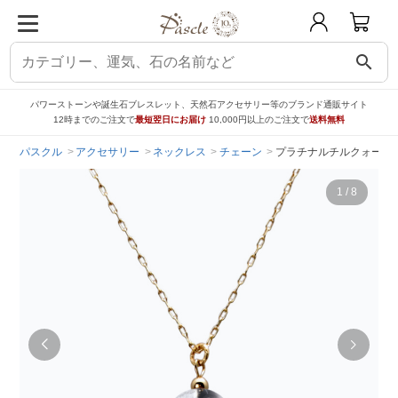
search
パワーストーンや誕生石ブレスレット、天然石アクセサリー等のブランド通販サイト
12時までのご注文で
最短翌日にお届け
10,000円以上のご注文で
送料無料
パスクル
アクセサリー
ネックレス
チェーン
プラチナルチルクォーツ 
1
/
8