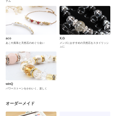
テム
aco
X.G
あこや真珠と天然石のめぐり会い
メンズにおすすめの天然石をスタイリッシ
ュに
winQ
パワーストーンをかわいく、楽しく
オーダーメイド