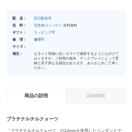
配 送：
翌日配送
可
送 料：
宅急便コンパクト
送料無料
ギフト：
ラッピング
可
修 理：
修理可
サイズ：
補足：
なるべく現物に近いカラーで撮影するように心がけて
おりますが、ご利用の端末、ディスプレイによって実
物と若干異なる場合があります。あらかじめご了承く
ださい。
商品の説明
詳細情報
プラチナルチルクォーツ
「プラチナルチルクォーツ」の12mmを使用したペンダントで