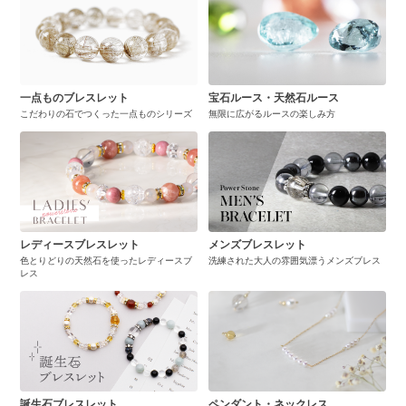
一点ものブレスレット
宝石ルース・天然石ルース
こだわりの石でつくった一点ものシリーズ
無限に広がるルースの楽しみ方
レディースブレスレット
メンズブレスレット
色とりどりの天然石を使ったレディースブ
洗練された大人の雰囲気漂うメンズブレス
レス
誕生石ブレスレット
ペンダント・ネックレス