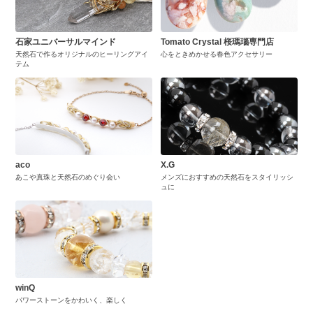
石家ユニバーサルマインド
Tomato Crystal 桜瑪瑙専門店
天然石で作るオリジナルのヒーリングアイ
心をときめかせる春色アクセサリー
テム
aco
X.G
あこや真珠と天然石のめぐり会い
メンズにおすすめの天然石をスタイリッシ
ュに
winQ
パワーストーンをかわいく、楽しく