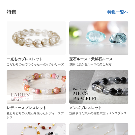
特集
特集一覧へ
一点ものブレスレット
宝石ルース・天然石ルース
こだわりの石でつくった一点ものシリーズ
無限に広がるルースの楽しみ方
レディースブレスレット
メンズブレスレット
色とりどりの天然石を使ったレディースブ
洗練された大人の雰囲気漂うメンズブレス
レス