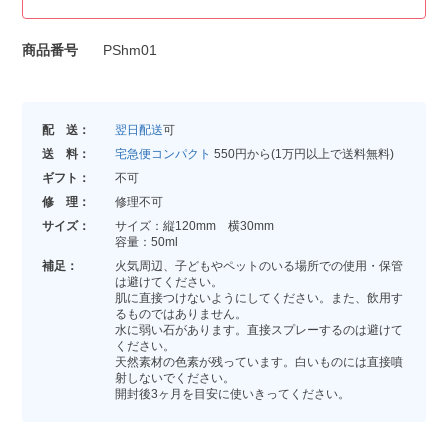
商品番号
PShm01
配 送：
翌日配送
可
送 料：
宅急便コンパクト
550円から(1万円以上で送料無料)
ギフト：
不可
修 理：
修理不可
サイズ：
サイズ：縦120mm 横30mm
容量：50ml
補足：
火気周辺、子どもやペットのいる場所での使用・保管
は避けてください。
肌に直接つけないようにしてください。また、飲用す
るものではありません。
水に弱い石があります。直接スプレーするのは避けて
ください。
天然素材の色素が残っています。白いものには直接噴
射しないでください。
開封後3ヶ月を目安に使いきってください。