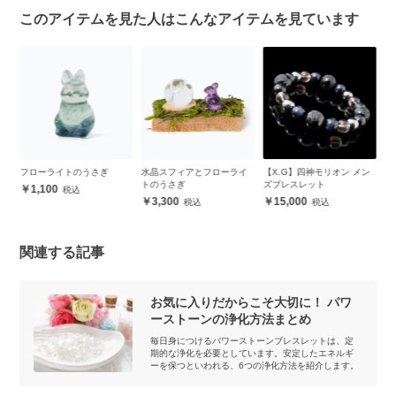
このアイテムを見た人はこんなアイテムを見ています
フローライトのうさぎ
水晶スフィアとフローライ
【X.G】四神モリオン メン
ピ
トのうさぎ
ズブレスレット
ワ
1,100
3,300
15,000
関連する記事
お気に入りだからこそ大切に！ パワ
ーストーンの浄化方法まとめ
毎日身につけるパワーストーンブレスレットは、定
期的な浄化を必要としています。安定したエネルギ
ーを保つといわれる、6つの浄化方法を紹介します。