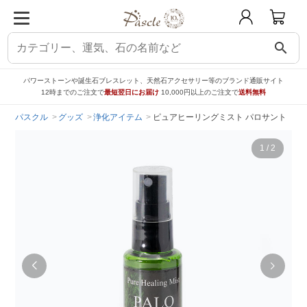
search
パワーストーンや誕生石ブレスレット、天然石アクセサリー等のブランド通販サイト
12時までのご注文で
最短翌日にお届け
10,000円以上のご注文で
送料無料
パスクル
グッズ
浄化アイテム
ピュアヒーリングミスト パロサント
1
/
2