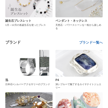
誕生石ブレスレット
ペンダント・ネックレス
1月～12月の各誕生石を使ったブレス
天然石・パワーストーンを一粒から楽しめ
る
ブランド
ブランド一覧へ
迅
P4
日本石×シルバーアクセサリーのブランド
深いブルーで魅了するカイヤナイトジュエ
リー