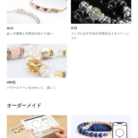
aco
X.G
あこや真珠と天然石のめぐり会い
メンズにおすすめの天然石をスタイリッシ
ュに
winQ
パワーストーンをかわいく、楽しく
オーダーメイド