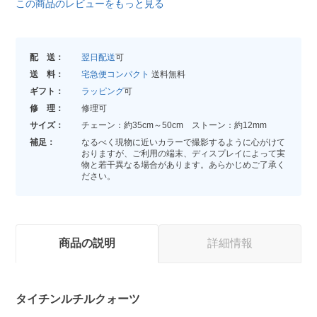
この商品のレビューをもっと見る
配 送：
翌日配送
可
送 料：
宅急便コンパクト
送料無料
ギフト：
ラッピング
可
修 理：
修理可
サイズ：
チェーン：約35cm～50cm ストーン：約12mm
補足：
なるべく現物に近いカラーで撮影するように心がけて
おりますが、ご利用の端末、ディスプレイによって実
物と若干異なる場合があります。あらかじめご了承く
ださい。
商品の説明
詳細情報
タイチンルチルクォーツ