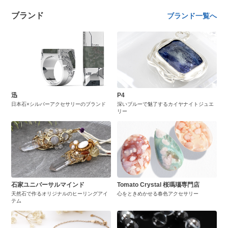
ブランド
ブランド一覧へ
迅
P4
日本石×シルバーアクセサリーのブランド
深いブルーで魅了するカイヤナイトジュエ
リー
石家ユニバーサルマインド
Tomato Crystal 桜瑪瑙専門店
天然石で作るオリジナルのヒーリングアイ
心をときめかせる春色アクセサリー
テム