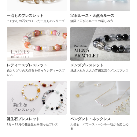
一点ものブレスレット
宝石ルース・天然石ルース
こだわりの石でつくった一点ものシリーズ
無限に広がるルースの楽しみ方
レディースブレスレット
メンズブレスレット
色とりどりの天然石を使ったレディースブ
洗練された大人の雰囲気漂うメンズブレス
レス
誕生石ブレスレット
ペンダント・ネックレス
1月～12月の各誕生石を使ったブレス
天然石・パワーストーンを一粒から楽しめ
る