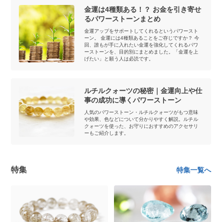
金運は4種類ある！？ お金を引き寄せ
るパワーストーンまとめ
金運アップをサポートしてくれるというパワースト
ーン。 金運には4種類あることをご存じですか？ 今
回、誰もが手に入れたい金運を強化してくれるパワ
ーストーンを、目的別にまとめました。「金運を上
げたい」と願う人は必読です。
ルチルクォーツの秘密｜金運向上や仕
事の成功に導くパワーストーン
人気のパワーストーン・ルチルクォーツがもつ意味
や効果、色などについて分かりやすく解説。ルチル
クォーツを使った、お守りにおすすめのアクセサリ
ーもご紹介します。
特集
特集一覧へ