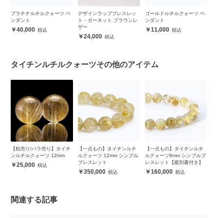
ペ
プラチナルチルクォーツ ペ
デザインラップブレスレッ
ゴールドルチルクォーツ ペ
【
ンダント
ト・ガーネット ブラウンレ
ンダント
ン
ザー
40,000
11,000
24,000
タイチンルチルクォーツその他のアイテム
チ
【粒売り/バラ売り】タイチ
【一点もの】タイチンルチ
【一点もの】タイチンルチ
【
ンルチルクォーツ 12mm
ルクォーツ 12mm シンプル
ルクォーツ8mm シンプルブ
ル
ブレスレット
レスレット【鑑別書付き】
ッ
25,000
350,000
160,000
関連する記事