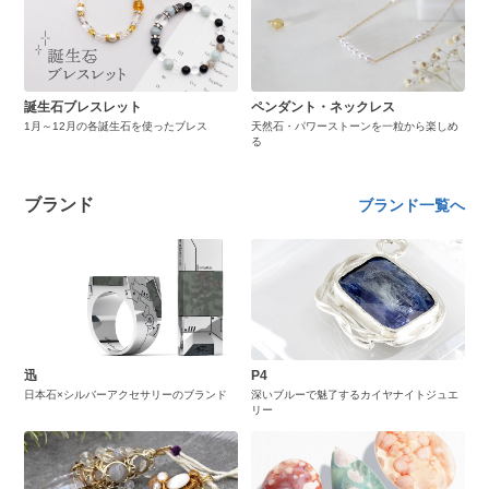
誕生石ブレスレット
ペンダント・ネックレス
1月～12月の各誕生石を使ったブレス
天然石・パワーストーンを一粒から楽しめ
る
ブランド
ブランド一覧へ
迅
P4
日本石×シルバーアクセサリーのブランド
深いブルーで魅了するカイヤナイトジュエ
リー