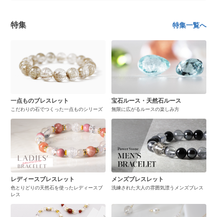
特集
特集一覧へ
一点ものブレスレット
宝石ルース・天然石ルース
こだわりの石でつくった一点ものシリーズ
無限に広がるルースの楽しみ方
レディースブレスレット
メンズブレスレット
色とりどりの天然石を使ったレディースブ
洗練された大人の雰囲気漂うメンズブレス
レス