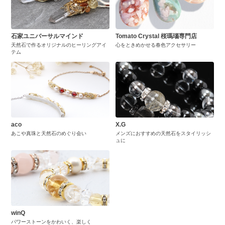
石家ユニバーサルマインド
Tomato Crystal 桜瑪瑙専門店
天然石で作るオリジナルのヒーリングアイ
心をときめかせる春色アクセサリー
テム
aco
X.G
あこや真珠と天然石のめぐり会い
メンズにおすすめの天然石をスタイリッシ
ュに
winQ
パワーストーンをかわいく、楽しく