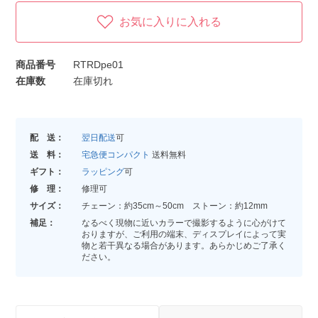
お気に入りに入れる
商品番号
RTRDpe01
在庫数
在庫切れ
配 送：
翌日配送
可
送 料：
宅急便コンパクト
送料無料
ギフト：
ラッピング
可
修 理：
修理可
サイズ：
チェーン：約35cm～50cm ストーン：約12mm
補足：
なるべく現物に近いカラーで撮影するように心がけて
おりますが、ご利用の端末、ディスプレイによって実
物と若干異なる場合があります。あらかじめご了承く
ださい。