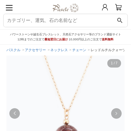
search
パワーストーンや誕生石ブレスレット、天然石アクセサリー等のブランド通販サイト
12時までのご注文で
最短翌日にお届け
10,000円以上のご注文で
送料無料
パスクル
アクセサリー
ネックレス
チェーン
レッドルチルクォーツ ペ
1
/
7