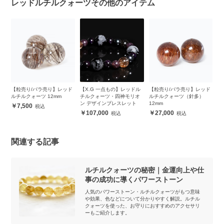
レッドルチルクォーツその他のアイテム
ド
【粒売り/バラ売り】レッド
【X.G 一点もの】レッドル
【粒売り/バラ売り】レッド
【
ルチルクォーツ 12mm
チルクォーツ・四神モリオ
ルチルクォーツ（針多）
ル
ン デザインブレスレット
12mm
8
7,500
107,000
27,000
関連する記事
ルチルクォーツの秘密｜金運向上や仕
事の成功に導くパワーストーン
人気のパワーストーン・ルチルクォーツがもつ意味
や効果、色などについて分かりやすく解説。ルチル
クォーツを使った、お守りにおすすめのアクセサリ
ーもご紹介します。