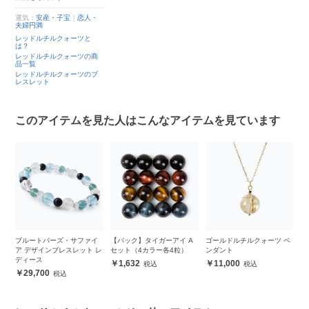
運気：
安産・子宝
｜
恋人・
夫婦円満
レッドルチルクォーツと
は？
レッドルチルクォーツの商
品一覧
レッドルチルクォーツのブ
レスレット
このアイテムを見た人はこんなアイテムを見ています
ネッ
ブルートパーズ・サファイ
【パック】タイガーアイ A
ゴールドルチルクォーツ ペ
【
ア デザインブレスレット レ
セット（4カラー各4粒）
ンダント
チ
ディース
ン
1,632
11,000
29,700