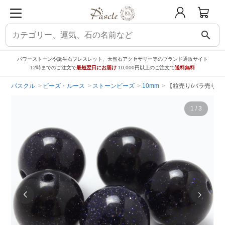
search
パワーストーンや誕生石ブレスレット、天然石アクセサリー等のブランド通販サイト
12時までのご注文で
最短翌日にお届け
10,000円以上のご注文で
送料無料
パスクル
ビーズ・ルース
ストーンビーズ
10mm
【粒売り/バラ売り】
1
/
3