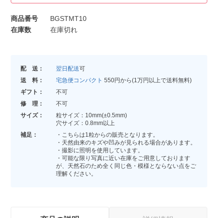
商品番号
BGSTMT10
在庫数
在庫切れ
配 送：
翌日配送
可
送 料：
宅急便コンパクト
550円から(1万円以上で送料無料)
ギフト：
不可
修 理：
不可
サイズ：
粒サイズ：10mm(±0.5mm)
穴サイズ：0.8mm以上
補足：
・こちらは1粒からの販売となります。
・天然由来のキズや凹みが見られる場合があります。
・撮影に照明を使用しています。
・可能な限り写真に近い在庫をご用意しております
が、天然石のため全く同じ色・模様とならない点をご
理解ください。