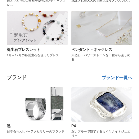
色とりどりの天然石を使ったレディースブ
洗練された大人の雰囲気漂うメンズブレス
レス
誕生石ブレスレット
ペンダント・ネックレス
1月～12月の各誕生石を使ったブレス
天然石・パワーストーンを一粒から楽しめ
る
ブランド
ブランド一覧へ
迅
P4
日本石×シルバーアクセサリーのブランド
深いブルーで魅了するカイヤナイトジュエ
リー