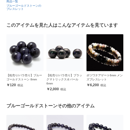
商品一覧
ブルーゴールドストーンの
ブレスレット
このアイテムを見た人はこんなアイテムを見ています
【粒売り/バラ売り】ブルー
【粒売り/バラ売り】ブラッ
ボツワナアゲート6mm メン
ブ
ゴールドストーン 8mm
クマトリックスオパール
ズブレスレット
1
6mm
ト
120
6,200
2,000
ブルーゴールドストーンその他のアイテム