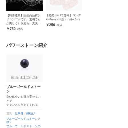
【制作道具】国産高品質シ
【粒売り/バラ売り】ロンデ
リコンゴムです。透明で石
ル 8mm（平型・シルバー）
が美しく引き立ち、丈夫で
250
安心
750
パワーストーン紹介
ブルーゴールドストー
ン
良い出会いを引き寄せるこ
とで
チャンスを与えてくれる
運気：
仕事運
｜
縁結び
ブルーゴールドストーンと
は？
ブルーゴールドストーンの