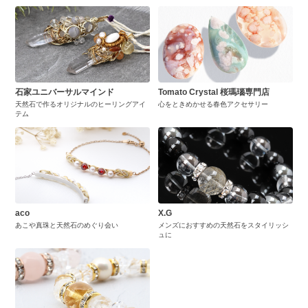
石家ユニバーサルマインド
Tomato Crystal 桜瑪瑙専門店
天然石で作るオリジナルのヒーリングアイ
心をときめかせる春色アクセサリー
テム
aco
X.G
あこや真珠と天然石のめぐり会い
メンズにおすすめの天然石をスタイリッシ
ュに