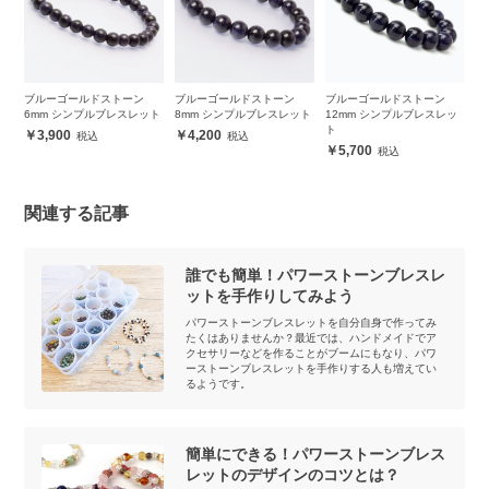
ル
ブルーゴールドストーン
ブルーゴールドストーン
ブルーゴールドストーン
【
ス
6mm シンプルブレスレット
8mm シンプルブレスレット
12mm シンプルブレスレッ
ゴ
ト
ッ
3,900
4,200
5,700
関連する記事
誰でも簡単！パワーストーンブレスレ
ットを手作りしてみよう
パワーストーンブレスレットを自分自身で作ってみ
たくはありませんか？最近では、ハンドメイドでア
クセサリーなどを作ることがブームにもなり、パワ
ーストーンブレスレットを手作りする人も増えてい
るようです。
簡単にできる！パワーストーンブレス
レットのデザインのコツとは？