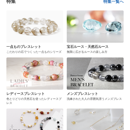
特集
特集一覧へ
一点ものブレスレット
宝石ルース・天然石ルース
こだわりの石でつくった一点ものシリーズ
無限に広がるルースの楽しみ方
レディースブレスレット
メンズブレスレット
色とりどりの天然石を使ったレディースブ
洗練された大人の雰囲気漂うメンズブレス
レス