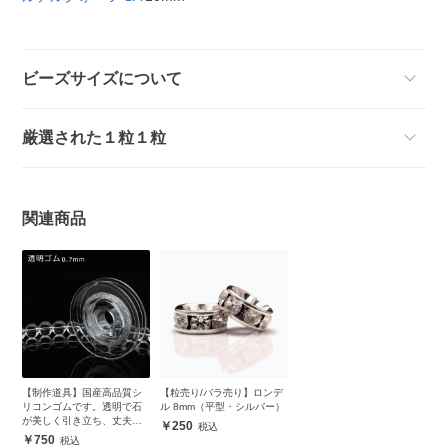
ビーズサイズについて
厳選された１粒１粒
関連商品
【制作道具】国産高品質シ
【粒売り/バラ売り】ロンデ
リコンゴムです。透明で石
ル 8mm（平型・シルバー）
が美しく引き立ち、丈夫で
250
安心
750