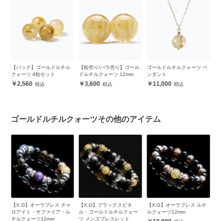
チ
【パック】ゴールドルチル
【粒売り/バラ売り】ゴール
ゴールドルチルクォーツ ペ
【
クォーツ 4粒セット
ドルチルクォーツ 12mm
ンダント
ド
ア）
2,560
3,600
11,000
ゴールドルチルクォーツその他のアイテム
・
【X.G】オーラブレス チャ
【X.G】ブラックスピネ
【X.G】オーラブレス ルチ
【
ン
ロアイト・サファイア・ル
ル・ゴールドルチルクォー
ルクォーツ12mm
ド
チルクォーツ12mm
ツ メンズブレスレット