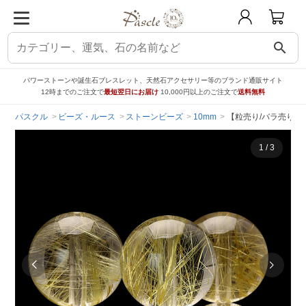
search
パワーストーンや誕生石ブレスレット、天然石アクセサリー等のブランド通販サイト
12時までのご注文で
最短翌日にお届け
10,000円以上のご注文で
送料無料
パスクル
ビーズ・ルース
ストーンビーズ
10mm
【粒売り/バラ売り】
1
/
3