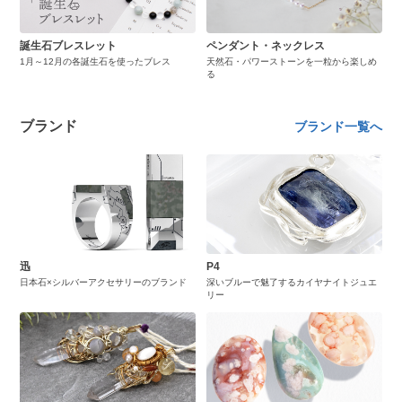
誕生石ブレスレット
ペンダント・ネックレス
1月～12月の各誕生石を使ったブレス
天然石・パワーストーンを一粒から楽しめ
る
ブランド
ブランド一覧へ
迅
P4
日本石×シルバーアクセサリーのブランド
深いブルーで魅了するカイヤナイトジュエ
リー