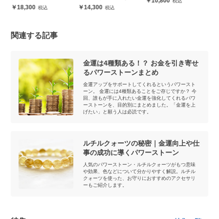
10,800
18,300
14,300
関連する記事
金運は4種類ある！？ お金を引き寄せ
るパワーストーンまとめ
金運アップをサポートしてくれるというパワースト
ーン。 金運には4種類あることをご存じですか？ 今
回、誰もが手に入れたい金運を強化してくれるパワ
ーストーンを、目的別にまとめました。「金運を上
げたい」と願う人は必読です。
ルチルクォーツの秘密｜金運向上や仕
事の成功に導くパワーストーン
人気のパワーストーン・ルチルクォーツがもつ意味
や効果、色などについて分かりやすく解説。ルチル
クォーツを使った、お守りにおすすめのアクセサリ
ーもご紹介します。