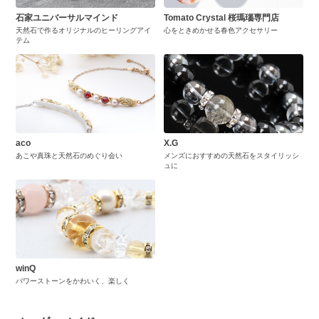
石家ユニバーサルマインド
Tomato Crystal 桜瑪瑙専門店
天然石で作るオリジナルのヒーリングアイ
心をときめかせる春色アクセサリー
テム
aco
X.G
あこや真珠と天然石のめぐり会い
メンズにおすすめの天然石をスタイリッシ
ュに
winQ
パワーストーンをかわいく、楽しく