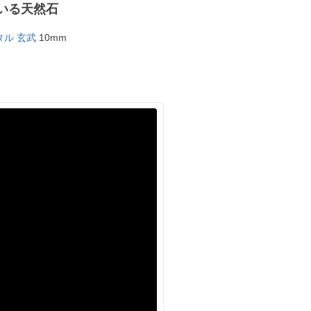
いる天然石
ル 玄武
10mm