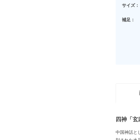
サイズ：
補足：
四神「玄
中国神話と