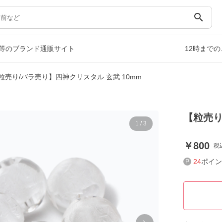
search
等のブランド通販サイト
12時まで
粒売り/バラ売り】四神クリスタル 玄武 10mm
【粒売り
1
/
3
800
税
24
ポイン