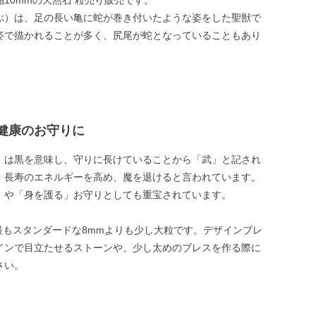
10mmの天然石 粒売り販売です。
ぶ）は、足の長い亀に蛇が巻き付いたような姿をした聖獣で
姿で描かれることが多く、尻尾が蛇となっていることもあり
健康のお守りに
」は黒を意味し、守りに長けていることから「武」と記され
・長寿のエネルギーを高め、魔を退けると言われています。
」や「身を護る」お守りとしても重宝されています。
は最もスタンダードな8mmよりも少し大粒です。デザインブレ
インで目立たせるストーンや、少し太めのブレスを作る際に
さい。