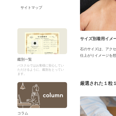
サイトマップ
サイズ別着用イメ
石のサイズは、アク
仕上がりイメージを
鑑別一覧
パスクルではお客様に安心してい
ただけるように、鑑別をとってい
ます。
厳選された１粒
コラム