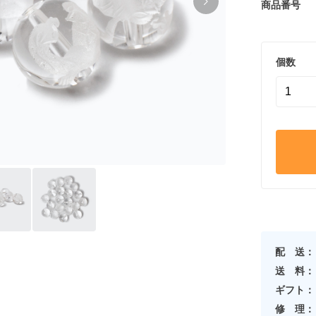
商品番号
個数
配 送：
送 料：
ギフト：
修 理：