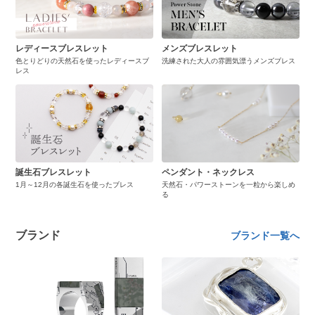
レディースブレスレット
メンズブレスレット
色とりどりの天然石を使ったレディースブ
洗練された大人の雰囲気漂うメンズブレス
レス
誕生石ブレスレット
ペンダント・ネックレス
1月～12月の各誕生石を使ったブレス
天然石・パワーストーンを一粒から楽しめ
る
ブランド
ブランド一覧へ