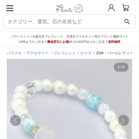
search
パワーストーンや誕生石ブレスレット、天然石アクセサリー等のブランド通販サイト
12時までのご注文で
最短翌日にお届け
10,000円以上のご注文で
送料無料
パスクル
アクセサリー
ブレスレット
ビーズ
四神・パールレディース
1
/
6