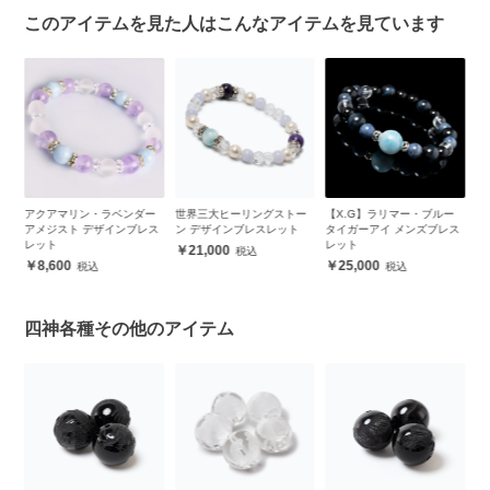
このアイテムを見た人はこんなアイテムを見ています
ー
世界三大ヒーリングストー
【X.G】ラリマー・ブルー
ラリマー・ローズクォーツ
ス
ン デザインブレスレット
タイガーアイ メンズブレス
デザインブレスレット
レット
21,000
10,700
25,000
四神各種その他のアイテム