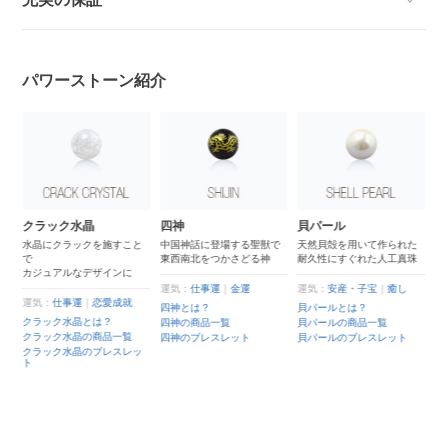
パワーストーン紹介
四神
貝パール
ラリマー
と
中国神話に登場する聖獣で
天然貝殻を用いて作られた
世界三大ヒーリングストー
東西南北をつかさどる神
耐久性にすぐれた人工真珠
ン
美しい海の模様を持つ「カ
リブ海の宝石」
運気：
仕事運
｜
金運
運気：
安産・子宝
｜
癒し
四神とは？
貝パールとは？
運気：
癒し
四神の商品一覧
貝パールの商品一覧
ラリマーとは？
四神のブレスレット
貝パールのブレスレット
ラリマーの商品一覧
ッ
ラリマーのブレスレット