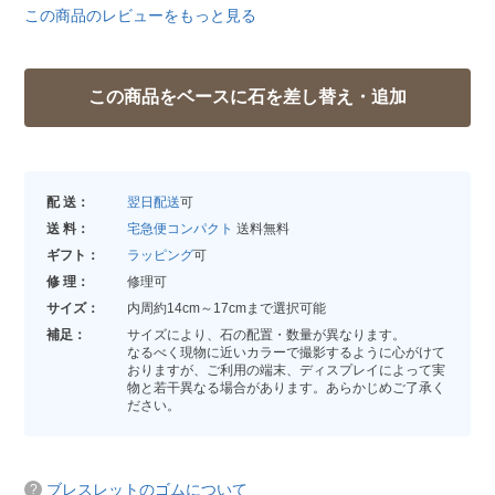
この商品のレビューをもっと見る
配 送：
翌日配送
可
送 料：
宅急便コンパクト
送料無料
ギフト：
ラッピング
可
修 理：
修理可
サイズ：
内周約14cm～17cmまで選択可能
補足：
サイズにより、石の配置・数量が異なります。
なるべく現物に近いカラーで撮影するように心がけて
おりますが、ご利用の端末、ディスプレイによって実
物と若干異なる場合があります。あらかじめご了承く
ださい。
ブレスレットのゴムについて