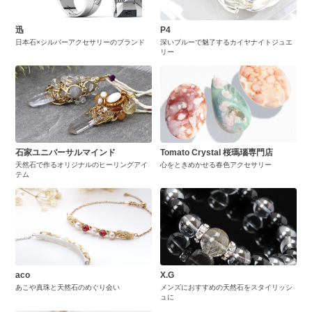
迅
P4
日本石×シルバーアクセサリーのブランド
深いブルーで魅了するカイヤナイトジュエ
リー
石家ユニバーサルマインド
Tomato Crystal 桜瑪瑙専門店
天然石で作るオリジナルのヒーリングアイ
心をときめかせる春色アクセサリー
テム
aco
X.G
あこや真珠と天然石のめぐり会い
メンズにおすすめの天然石をスタイリッシ
ュに