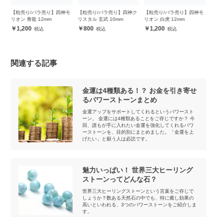
モ
【粒売り/バラ売り】四神ク
【粒売り/バラ売り】四神モ
【粒売り/バラ売り】四神モ
【
リスタル 玄武 10mm
リオン 白虎 12mm
リオン 玄武 12mm
リ
800
1,200
1,200
関連する記事
金運は4種類ある！？ お金を引き寄せ
るパワーストーンまとめ
金運アップをサポートしてくれるというパワースト
ーン。 金運には4種類あることをご存じですか？ 今
回、誰もが手に入れたい金運を強化してくれるパワ
ーストーンを、目的別にまとめました。「金運を上
げたい」と願う人は必読です。
魅力いっぱい！ 世界三大ヒーリング
ストーンってどんな石？
世界三大ヒーリングストーンという言葉をご存じで
しょうか？数ある天然石の中でも、特に癒し効果の
高いといわれる、3つのパワーストーンをご紹介しま
す。