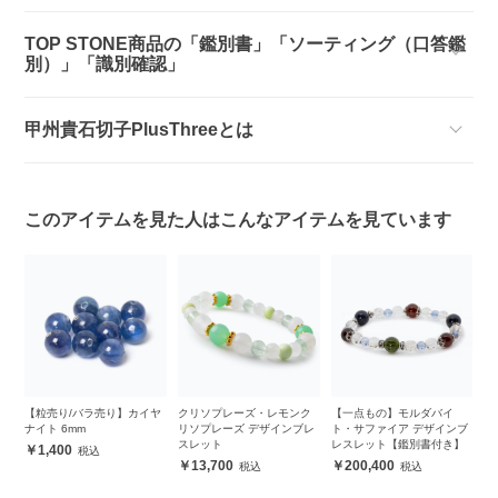
TOP STONE商品の「鑑別書」「ソーティング（口答鑑
別）」「識別確認」
甲州貴石切子PlusThreeとは
このアイテムを見た人はこんなアイテムを見ています
シ
【粒売り/バラ売り】カイヤ
クリソプレーズ・レモンク
【一点もの】モルダバイ
【
ダ
ナイト 6mm
リソプレーズ デザインブレ
ト・サファイア デザインブ
バ
スレット
レスレット【鑑別書付き】
1,400
13,700
200,400