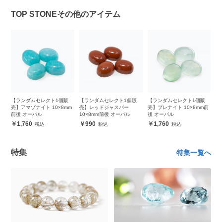
TOP STONEその他のアイテム
販
【ランダムセレクト1個販
【ランダムセレクト1個販
【ランダムセレクト1個販
【
m
売】アマゾナイト 10×8mm
売】レッドジャスパー
売】プレナイト 10×8mm前
売
前後 オーバル
10×8mm前後 オーバル
後 オーバル
前
1,760
990
1,760
特集
特集一覧へ