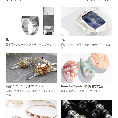
迅
P4
日本石×シルバーアクセサリーのブランド
深いブルーで魅了するカイヤナイトジュエ
リー
石家ユニバーサルマインド
Tomato Crystal 桜瑪瑙専門店
天然石で作るオリジナルのヒーリングアイ
心をときめかせる春色アクセサリー
テム