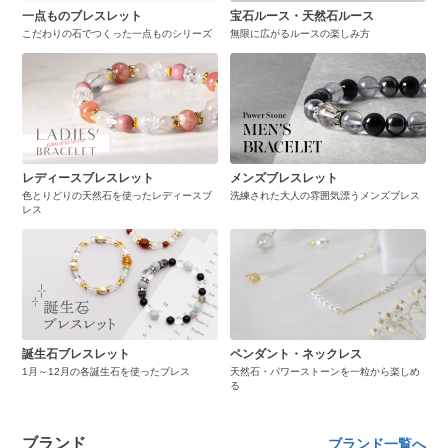
一点ものブレスレット
宝石ルース・天然石ルース
こだわりの石でつくった一点ものシリーズ
無限に広がるルースの楽しみ方
レディースブレスレット
メンズブレスレット
色とりどりの天然石を使ったレディースブ
洗練された大人の雰囲気漂うメンズブレス
レス
誕生石ブレスレット
ペンダント・ネックレス
1月～12月の各誕生石を使ったブレス
天然石・パワーストーンを一粒から楽しめ
る
ブランド
ブランド一覧へ