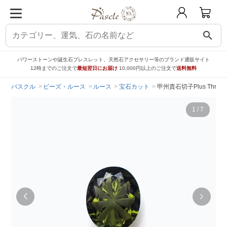
search
パワーストーンや誕生石ブレスレット、天然石アクセサリー等のブランド通販サイト
12時までのご注文で
最短翌日にお届け
10,000円以上のご注文で
送料無料
パスクル
ビーズ・ルース
ルース
宝石カット
甲州貴石切子Plus Thr
1
/
7