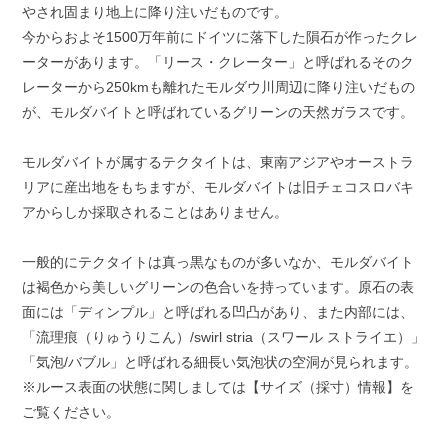
やされ固まり地上に降り注いだものです。
今からおよそ1500万年前にドイツに落下した隕石が作ったクレ
ーターがあります。「リース・クレーター」と呼ばれるそのク
レーターから250kmも離れたモルダウ川周辺に降り注いだもの
が、モルダバイトと呼ばれているグリーンの天然ガラスです。
モルダバイトが属するテクタイトは、東南アジアやオーストラ
リアに産出地をもちますが、モルダバイトは旧チェコスロバキ
アからしか採取されることはありません。
一般的にテクタイトは真っ黒なものが多いなか、モルダバイト
は褐色から美しいグリーンの色合いを持っています。原石の表
面には「ディンプル」と呼ばれる凹凸があり、また内部には、
「流理痕（りゅうりこん）/swirl stria（スワール ストライエ）」
「気泡/バブル」と呼ばれる細長い気泡状の空洞が見られます。
※ルース表面の状態に関しましては【サイズ（採寸）情報】を
ご覧ください。