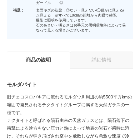
ガードル ◎
補足：
表面キズの状態：◎ない・見えない/◯僅かに見える/
△見える ※すべて10cmの距離から肉眼で確認
撮影に照明を使用しています。
石の色合い・明るさはお手元の照明環境等によって異
なって見える場合がございます。
商品の説明
詳細情報
モルダバイト
旧チェコスロバキアに流れるモルダウ川周辺の約5500平方kmの
範囲で発見されるテクタイトグループに属する天然ガラスの一
種です。
テクタイトと呼ばれる隕石由来の天然ガラスとは、隕石落下の
衝撃による途方もない圧力と熱によって地表の岩石が瞬時に溶
け、それらが弾き飛ばされ空中を飛散しながら急激な速度で冷