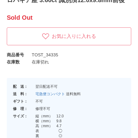
ロバキア産 3.60ct 識別済12.0x9.8mm前後
Sold Out
お気に入りに入れる
商品番号
TOST_34335
在庫数
在庫切れ
配 送：
翌日配送不可
送 料：
宅急便コンパクト
送料無料
ギフト：
不可
修 理：
修理不可
サイズ：
縦（mm） 12.0
横（mm） 9.8
高（mm） 4.7
表 ◯
裏 ◎