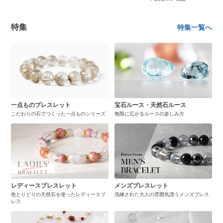
特集
特集一覧へ
一点ものブレスレット
宝石ルース・天然石ルース
こだわりの石でつくった一点ものシリーズ
無限に広がるルースの楽しみ方
レディースブレスレット
メンズブレスレット
色とりどりの天然石を使ったレディースブ
洗練された大人の雰囲気漂うメンズブレス
レス