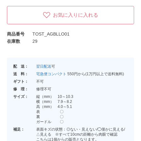
お気に入りに入れる
商品番号
TOST_AGBLLO01
在庫数
29
配 送：
翌日配送
可
送 料：
宅急便コンパクト
550円から(1万円以上で送料無料)
ギフト：
不可
修 理：
修理不可
サイズ：
縦（mm） 10～10.3
横（mm） 7.9～8.2
高（mm） 4.0～5.1
表 〇
裏 〇
ガードル 〇
補足：
表面キズの状態：◎ない・見えない/◯僅かに見える/
△見える ※すべて10cmの距離から肉眼で確認
こちらは1個からの販売となります。