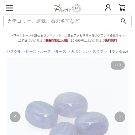
search
パワーストーンや誕生石ブレスレット、天然石アクセサリー等のブランド通販サイト
12時までのご注文で
最短翌日にお届け
10,000円以上のご注文で
送料無料
パスクル
ビーズ・ルース
ルース
カボション・スラブ
【ランダムセレク
1
/
3