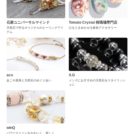
石家ユニバーサルマインド
Tomato Crystal 桜瑪瑙専門店
天然石で作るオリジナルのヒーリングアイ
心をときめかせる春色アクセサリー
テム
aco
X.G
あこや真珠と天然石のめぐり会い
メンズにおすすめの天然石をスタイリッシ
ュに
winQ
パワーストーンをかわいく、楽しく