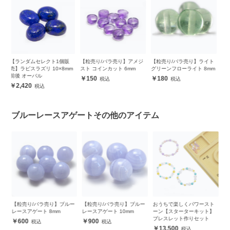
販
【粒売り/バラ売り】アメジ
【粒売り/バラ売り】ライト
【ランダムセレクト1個販
【
m
スト コインカット 6mm
グリーンフローライト 8mm
売】ブルームーンストーン
売
10×8mm前後 オーバル
前
150
180
1,760
ブルーレースアゲートその他のアイテム
ー
【粒売り/バラ売り】ブルー
おうちで楽しくパワースト
世界三大ヒーリングストー
【
レースアゲート 10mm
ーン【スターターキット】
ン デザインブレスレット
然
ブレスレット作りセット
各
900
21,000
13,500