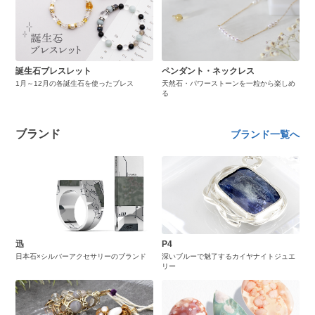
誕生石ブレスレット
ペンダント・ネックレス
1月～12月の各誕生石を使ったブレス
天然石・パワーストーンを一粒から楽しめ
る
ブランド
ブランド一覧へ
迅
P4
日本石×シルバーアクセサリーのブランド
深いブルーで魅了するカイヤナイトジュエ
リー