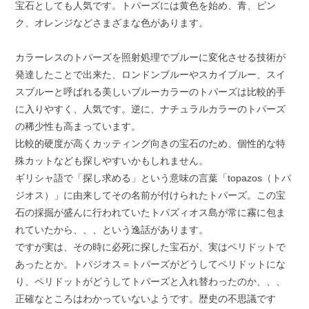
宝石としても人気です。トパーズには黄色を始め、青、ピン
ク、オレンジなどさまざまな色があります。
カラーレスのトパーズを照射処理でブルーに変化させる技術が
発達したことで出来た、ロンドンブルーやスカイブルー、スイ
スブルーと呼ばれる美しいブルーカラーのトパーズは比較的手
に入りやすく、人気です。逆に、ナチュラルカラーのトパーズ
の稀少性も高まっています。
比較的硬度が高くカッティング向きの宝石のため、個性的な特
殊カットなども探しやすいかもしれません。
ギリシャ語で「探し求める」という意味の言葉「topazos（トパ
ジオス）」に由来してその名前が付けられたトパーズ。この宝
石の採掘が盛んに行われていたトパズィオス島が常に霧に包ま
れていたから、、、という逸話があります。
ですが実は、その時に必死に探した宝石が、実はペリドットで
あったとか。トパジオス＝トパーズがどうしてペリドットにな
り、ペリドットがどうしてトパーズと入れ替わったのか、、、
正確なところはわかっていないようです。歴史の不思議です