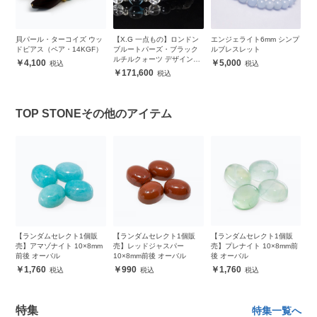
 ロ
貝パール・ターコイズ ウッ
【X.G 一点もの】ロンドン
エンジェライト6mm シンプ
ブ
ドピアス（ペア・14KGF）
ブルートパーズ・ブラック
ルブレスレット
ッ
ルチルクォーツ デザインブ
レ
4,100
5,000
レスレット
171,600
TOP STONEその他のアイテム
販
【ランダムセレクト1個販
【ランダムセレクト1個販
【ランダムセレクト1個販
【
m
売】アマゾナイト 10×8mm
売】レッドジャスパー
売】プレナイト 10×8mm前
売
前後 オーバル
10×8mm前後 オーバル
後 オーバル
前
1,760
990
1,760
特集
特集一覧へ