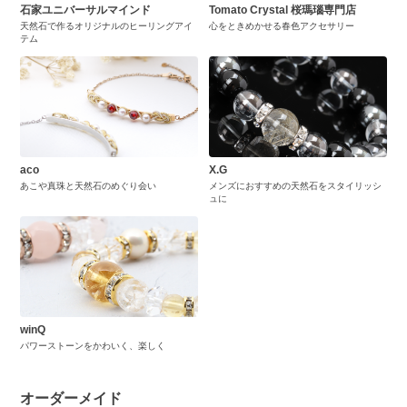
石家ユニバーサルマインド
Tomato Crystal 桜瑪瑙専門店
天然石で作るオリジナルのヒーリングアイ
心をときめかせる春色アクセサリー
テム
aco
X.G
あこや真珠と天然石のめぐり会い
メンズにおすすめの天然石をスタイリッシ
ュに
winQ
パワーストーンをかわいく、楽しく
オーダーメイド