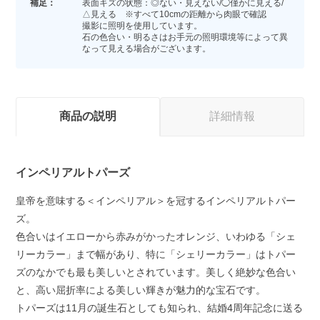
補足：
表面キズの状態：◎ない・見えない/◯僅かに見える/
△見える ※すべて10cmの距離から肉眼で確認
撮影に照明を使用しています。
石の色合い・明るさはお手元の照明環境等によって異
なって見える場合がございます。
商品の説明
詳細情報
インペリアルトパーズ
皇帝を意味する＜インペリアル＞を冠するインペリアルトパー
ズ。
色合いはイエローから赤みがかったオレンジ、いわゆる「シェ
リーカラー」まで幅があり、特に「シェリーカラー」はトパー
ズのなかでも最も美しいとされています。美しく絶妙な色合い
と、高い屈折率による美しい輝きが魅力的な宝石です。
トパーズは11月の誕生石としても知られ、結婚4周年記念に送る