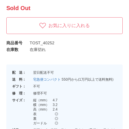
Sold Out
お気に入りに入れる
商品番号
TOST_40252
在庫数
在庫切れ
配 送：
翌日配送不可
送 料：
宅急便コンパクト
550円から(1万円以上で送料無料)
ギフト：
不可
修 理：
修理不可
サイズ：
縦（mm） 4.7
横（mm） 3.2
高（mm） 2.4
表 ◎
裏 ◎
ガードル ◎