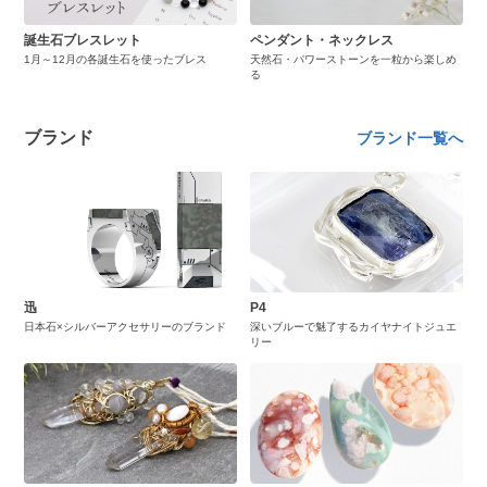
誕生石ブレスレット
ペンダント・ネックレス
1月～12月の各誕生石を使ったブレス
天然石・パワーストーンを一粒から楽しめ
る
ブランド
ブランド一覧へ
迅
P4
日本石×シルバーアクセサリーのブランド
深いブルーで魅了するカイヤナイトジュエ
リー