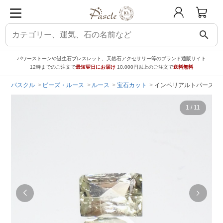
search
パワーストーンや誕生石ブレスレット、天然石アクセサリー等のブランド通販サイト
12時までのご注文で
最短翌日にお届け
10,000円以上のご注文で
送料無料
パスクル
ビーズ・ルース
ルース
宝石カット
インペリアルトパーズ（宝石名
1
/
11