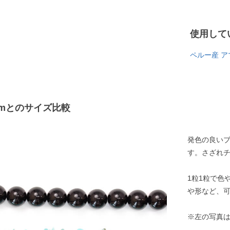
使用して
ペルー産 ア
mとのサイズ比較
発色の良い
す。さざれチ
1粒1粒で色
や形など、
※左の写真は