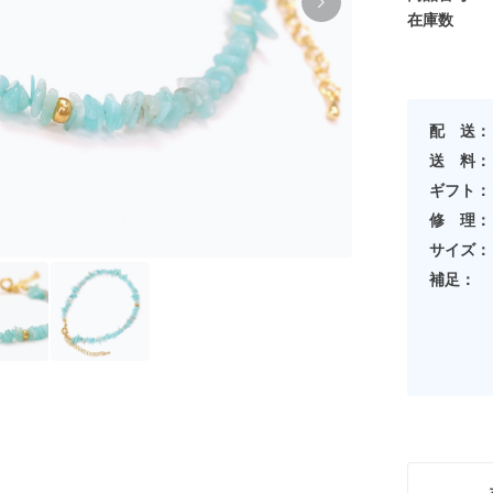
在庫数
配 送：
送 料：
ギフト：
修 理：
サイズ：
補足：