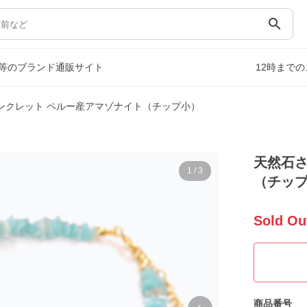
search
等のブランド通販サイト
12時まで
ンクレット ペルー産アマゾナイト（チップ小）
天然石さ
1
/
3
（チッ
Sold Ou
商品番号