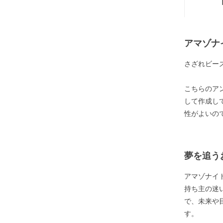
アマゾナ
さざれビー
こちらのア
して作成し
性がよいの
夢を追う
アマゾナイ
持ち主の迷
で、未来や
す。