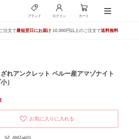
ブランド
ログイン
カート
のご注文で
最短翌日にお届け
10,000円以上のご注文で
送料無料
ざれアンクレット ペルー産アマゾナイト
プ小）
t
お気に入りに入れる
SZ_AMZak01