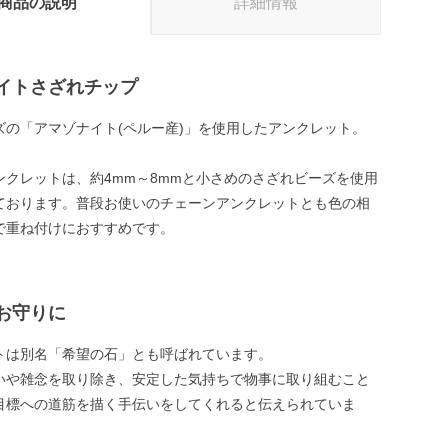
商品の説明
詳細情報
イトさざれチップ
ズの「アマゾナイト(ペルー産)」を使用したアンクレット。
ンクレットは、約4mm～8mmと小さめのさざれビーズを使用
ております。普段お使いのチェーンアンクレットとも色の相
で重ね付けにおすすめです。
お守りに
トは別名「希望の石」とも呼ばれています。
いや雑念を取り除き、安定した気持ちで物事に取り組むこと
目標への道筋を描く手伝いをしてくれると伝えられていま