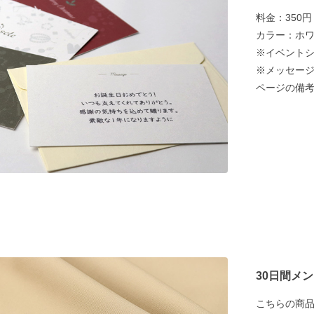
料金：350
カラー：ホ
※イベント
※メッセージ
ページの備
30日間メ
こちらの商品