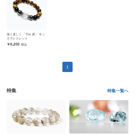
強く逞しく 「The 虎」 キッ
ズブレスレット
6,200
1
特集
特集一覧へ