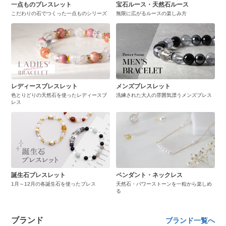
一点ものブレスレット
宝石ルース・天然石ルース
こだわりの石でつくった一点ものシリーズ
無限に広がるルースの楽しみ方
レディースブレスレット
メンズブレスレット
色とりどりの天然石を使ったレディースブ
洗練された大人の雰囲気漂うメンズブレス
レス
誕生石ブレスレット
ペンダント・ネックレス
1月～12月の各誕生石を使ったブレス
天然石・パワーストーンを一粒から楽しめ
る
ブランド
ブランド一覧へ