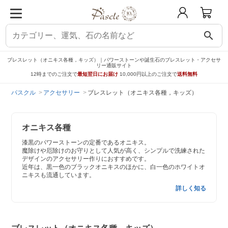
search
ブレスレット（オニキス各種，キッズ）｜パワーストーンや誕生石のブレスレット・アクセサ
リー通販サイト
12時までのご注文で
最短翌日にお届け
10,000円以上のご注文で
送料無料
パスクル
アクセサリー
ブレスレット（オニキス各種，キッズ）
オニキス各種
漆黒のパワーストーンの定番であるオニキス。
魔除けや厄除けのお守りとして人気が高く、シンプルで洗練された
デザインのアクセサリー作りにおすすめです。
近年は、黒一色のブラックオニキスのほかに、白一色のホワイトオ
ニキスも流通しています。
詳しく知る