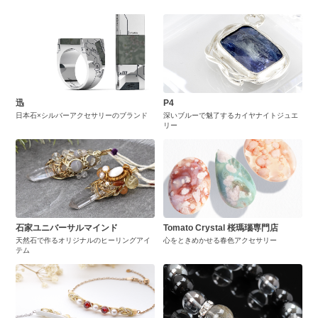
迅
P4
日本石×シルバーアクセサリーのブランド
深いブルーで魅了するカイヤナイトジュエ
リー
石家ユニバーサルマインド
Tomato Crystal 桜瑪瑙専門店
天然石で作るオリジナルのヒーリングアイ
心をときめかせる春色アクセサリー
テム