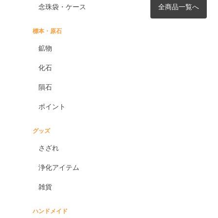
念珠袋・ケース
全商品一覧へ
標本・原石
鉱物
化石
隕石
ポイント
グッズ
さざれ
浄化アイテム
雑貨
ハンドメイド