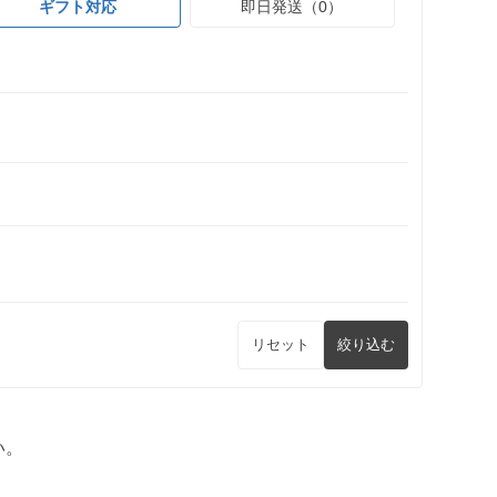
ギフト対応
即日発送（0）
リセット
絞り込む
い。