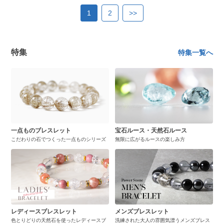
1
2
>>
特集
特集一覧へ
一点ものブレスレット
宝石ルース・天然石ルース
こだわりの石でつくった一点ものシリーズ
無限に広がるルースの楽しみ方
レディースブレスレット
メンズブレスレット
色とりどりの天然石を使ったレディースブ
洗練された大人の雰囲気漂うメンズブレス