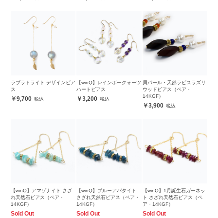
ラブラドライト デザインピア
【winQ】レインボークォーツ
貝パール・天然ラピスラズリ
ス
ハートピアス
ウッドピアス（ペア・
14KGF）
9,700
3,200
3,900
【winQ】アマゾナイト さざ
【winQ】ブルーアパタイト
【winQ】1月誕生石ガーネッ
れ天然石ピアス（ペア・
さざれ天然石ピアス（ペア・
ト さざれ天然石ピアス（ペ
14KGF）
14KGF）
ア・14KGF）
Sold Out
Sold Out
Sold Out