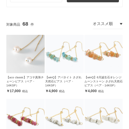
68
【aco classic】アコヤ真珠チ
【winQ】アパタイト さざれ
【winQ】6月誕生石オレンジ
ェーンピアス（ペア・
天然石ピアス（ペア・
ムーンストーン さざれ天然石
14KGF）
14KGF）
ピアス（ペア・14KGF）
17,000
4,900
4,000