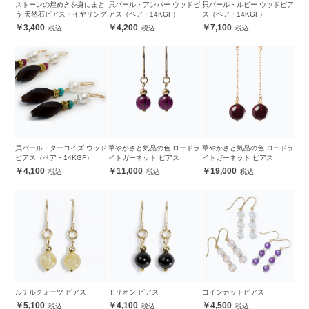
ストーンの煌めきを身にまと
貝パール・アンバー ウッドピ
貝パール・ルビー ウッドピア
う 天然石ピアス・イヤリング
アス（ペア・14KGF）
ス（ペア・14KGF）
3,400
4,200
7,100
貝パール・ターコイズ ウッド
華やかさと気品の色 ロードラ
華やかさと気品の色 ロードラ
ピアス（ペア・14KGF）
イトガーネット ピアス
イトガーネット ピアス
4,100
11,000
19,000
ルチルクォーツ ピアス
モリオン ピアス
コインカットピアス
5,100
4,100
4,500