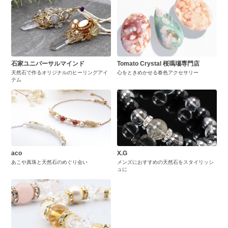
石家ユニバーサルマインド
Tomato Crystal 桜瑪瑙専門店
天然石で作るオリジナルのヒーリングアイ
心をときめかせる春色アクセサリー
テム
aco
X.G
あこや真珠と天然石のめぐり会い
メンズにおすすめの天然石をスタイリッシ
ュに