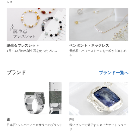
レス
誕生石ブレスレット
ペンダント・ネックレス
1月～12月の各誕生石を使ったブレス
天然石・パワーストーンを一粒から楽しめ
る
ブランド
ブランド一覧へ
迅
P4
日本石×シルバーアクセサリーのブランド
深いブルーで魅了するカイヤナイトジュエ
リー