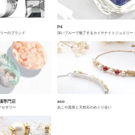
P4
サリーのブランド
深いブルーで魅了するカイヤナイトジュエリー
桜瑪瑙専門店
aco
クセサリー
あこや真珠と天然石のめぐり会い