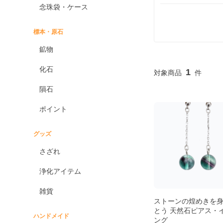
念珠袋・ケース
標本・原石
鉱物
化石
1
隕石
ポイント
グッズ
さざれ
浄化アイテム
雑貨
ストーンの煌めきを
とう 天然石ピアス・
ハンドメイド
ング