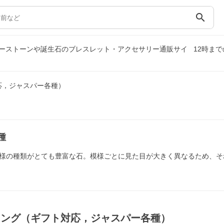
search
ーストーンや誕生石のブレスレット・アクセサリー通販サイ
12時ま
応，ジャスパー各種）
種
様の種類がとても豊富な石。模様ごとに見た目が大きく異なるため、そ
リング（ギフト対応，ジャスパー各種）