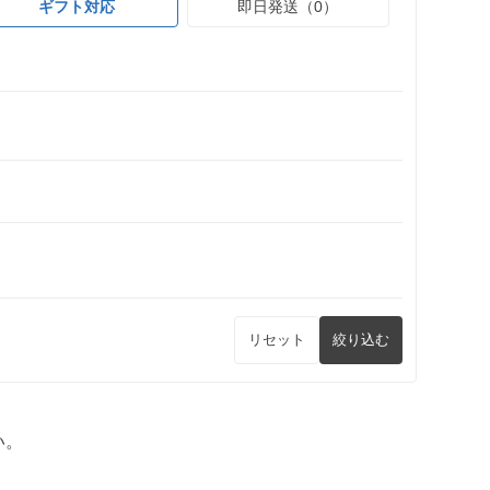
ギフト対応
即日発送（0）
リセット
絞り込む
い。