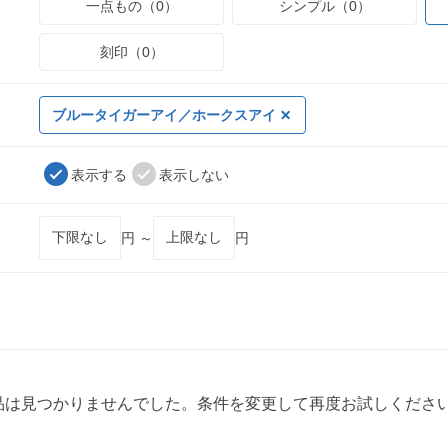
一点もの（0）
シンプル（0）
刻印（0）
ブルータイガーアイ／ホークスアイ
表示する
表示しない
円 ～
円
品は見つかりませんでした。条件を変更して再度お試しくださ