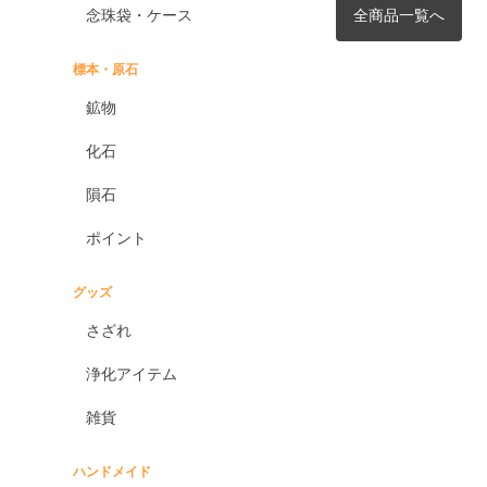
念珠袋・ケース
全商品一覧へ
標本・原石
鉱物
化石
隕石
ポイント
グッズ
さざれ
浄化アイテム
雑貨
ハンドメイド