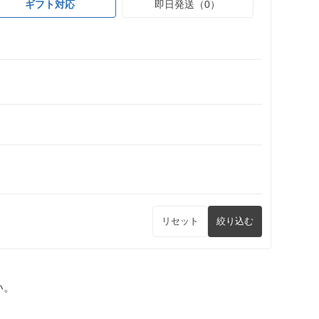
ギフト対応
即日発送（0）
リセット
絞り込む
い。