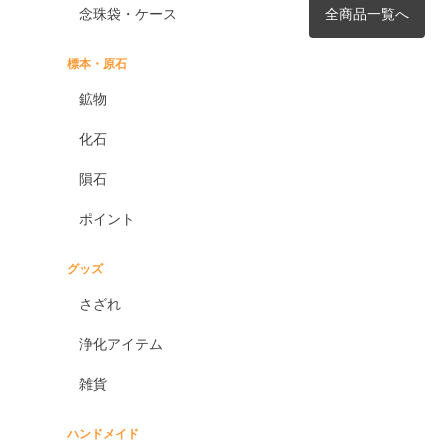
念珠袋・ケース
全商品一覧へ
標本・原石
鉱物
化石
隕石
ポイント
グッズ
さざれ
浄化アイテム
雑貨
ハンドメイド