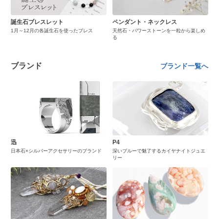
誕生石ブレスレット
ペンダント・ネックレス
1月～12月の各誕生石を使ったブレス
天然石・パワーストーンを一粒から楽しめ
る
ブランド
ブランド一覧へ
迅
P4
日本石×シルバーアクセサリーのブランド
深いブルーで魅了するカイヤナイトジュエ
リー