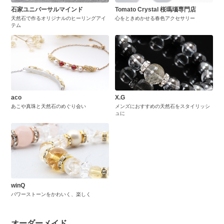
石家ユニバーサルマインド
Tomato Crystal 桜瑪瑙専門店
天然石で作るオリジナルのヒーリングアイ
心をときめかせる春色アクセサリー
テム
aco
X.G
あこや真珠と天然石のめぐり会い
メンズにおすすめの天然石をスタイリッシ
ュに
winQ
パワーストーンをかわいく、楽しく
オーダーメイド