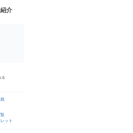
ン紹介
れる
成就
一覧
スレット