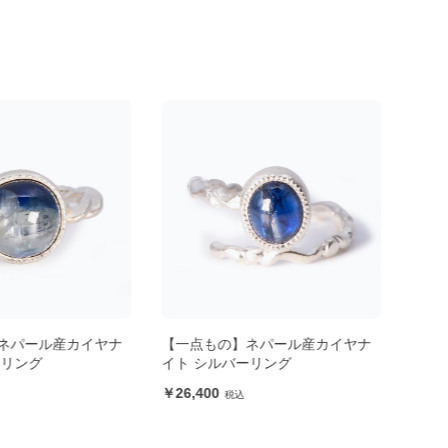
ネパール産カイヤナ
【一点もの】ネパール産カイヤナ
【一
ーリング
イト シルバーリング
イト
26,400
24,