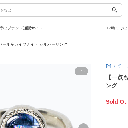
search
等のブランド通販サイト
12時まで
パール産カイヤナイト シルバーリング
P4（ピー
1
/
5
【一点も
ング
Sold Ou