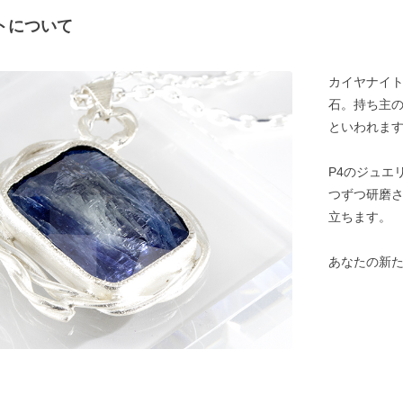
トについて
カイヤナイ
石。持ち主
といわれま
P4のジュエ
つずつ研磨
立ちます。
あなたの新た