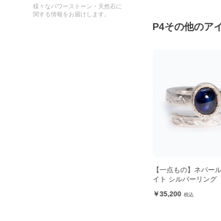
様々なパワーストーン・天然石に
関する情報をお届けします。
P4その他のア
ヤナ
【一点もの】ネパール産カイヤナ
【一点もの】ネパー
】
イト シルバーリング
イト シルバーリング
47,300
35,200