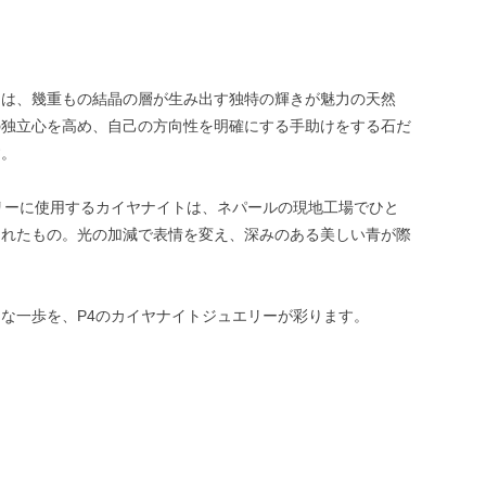
トは、幾重もの結晶の層が生み出す独特の輝きが魅力の天然
の独立心を高め、自己の方向性を明確にする手助けをする石だ
す。
リーに使用するカイヤナイトは、ネパールの現地工場でひと
されたもの。光の加減で表情を変え、深みのある美しい青が際
な一歩を、P4のカイヤナイトジュエリーが彩ります。