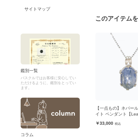
サイトマップ
このアイテム
鑑別一覧
パスクルではお客様に安心してい
ただけるように、鑑別をとってい
ます。
ヤナ
【一点もの】桜瑪瑙 立体彫刻 鹿
【一点もの】ネパー
】
イト ペンダント【Lea
12,100
33,000
コラム