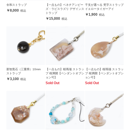
令和ストラップ
【一点もの】ベネチアンビー
干支が選べる 梵字ストラップ
ズ・ラピスラズリ デザインス
イエロータイガーアイ
8,000
トラップ
1,900
15,000
那智黒石（三重県）10mm
【一点もの】桜瑪瑙 ストラッ
【一点もの】桜瑪瑙 ストラッ
ストラップ
プ 桜満開【ペンダントオプシ
プ 桜満開【ペンダントオプシ
ョン可】
ョン可】
3,100
Sold Out
Sold Out