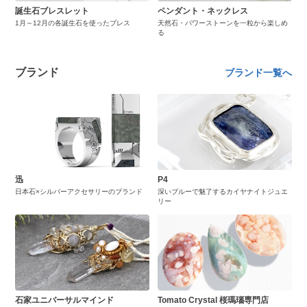
誕生石ブレスレット
ペンダント・ネックレス
1月～12月の各誕生石を使ったブレス
天然石・パワーストーンを一粒から楽しめ
る
ブランド
ブランド一覧へ
迅
P4
日本石×シルバーアクセサリーのブランド
深いブルーで魅了するカイヤナイトジュエ
リー
石家ユニバーサルマインド
Tomato Crystal 桜瑪瑙専門店