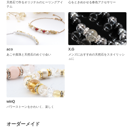
天然石で作るオリジナルのヒーリングアイ
心をときめかせる春色アクセサリー
テム
aco
X.G
あこや真珠と天然石のめぐり会い
メンズにおすすめの天然石をスタイリッシ
ュに
winQ
パワーストーンをかわいく、楽しく
オーダーメイド