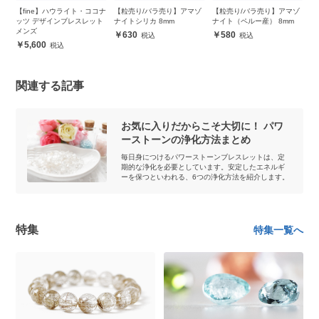
ー
【fine】ハウライト・ココナ
【粒売り/バラ売り】アマゾ
【粒売り/バラ売り】アマゾ
お
ラ
ッツ デザインブレスレット
ナイトシリカ 8mm
ナイト（ペルー産） 8mm
ー
メンズ
ブ
630
580
5,600
関連する記事
お気に入りだからこそ大切に！ パワ
ーストーンの浄化方法まとめ
毎日身につけるパワーストーンブレスレットは、定
期的な浄化を必要としています。安定したエネルギ
ーを保つといわれる、6つの浄化方法を紹介します。
特集
特集一覧へ