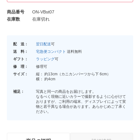
商品番号
ON-VBst07
在庫数
在庫切れ
配 送：
翌日配送
可
送 料：
宅急便コンパクト
送料無料
ギフト：
ラッピング
可
修 理：
修理可
サイズ：
縦： 約13cm（カニカンパーツから下 6cm）
横： 約4cm
補足：
写真と同一の商品をお届けします。
なるべく現物に近いカラーで撮影するように心がけて
おりますが、ご利用の端末、ディスプレイによって実
物と若干異なる場合があります。あらかじめご了承く
ださい。