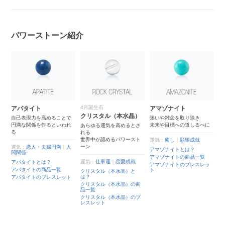
パワーストーン紹介
4月誕生石
1
アパタイト
アマゾナイト
クリスタル（本水晶）
ブ
た
自己表現力を高めることで
迷いや雑念を取り除き
珠
円満な関係を作るといわれ
未来や目標への道しるべに
あらゆる運気を高めるとさ
美
る
れる
思
世界中が認めるパワースト
石
運気：
癒し
｜
願望成就
ーン
運気：
恋人・夫婦円満
｜
人
アマゾナイトとは？
間関係
運
アマゾナイトの商品一覧
運気：
仕事運
｜
恋愛成就
アパタイトとは？
ブ
アマゾナイトのブレスレッ
アパタイトの商品一覧
ト
クリスタル（本水晶）と
ブ
は？
アパタイトのブレスレット
ブ
クリスタル（本水晶）の商
ッ
品一覧
クリスタル（本水晶）のブ
レスレット