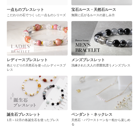
一点ものブレスレット
宝石ルース・天然石ルース
こだわりの石でつくった一点ものシリーズ
無限に広がるルースの楽しみ方
レディースブレスレット
メンズブレスレット
色とりどりの天然石を使ったレディースブ
洗練された大人の雰囲気漂うメンズブレス
レス
誕生石ブレスレット
ペンダント・ネックレス
1月～12月の各誕生石を使ったブレス
天然石・パワーストーンを一粒から楽しめ
る