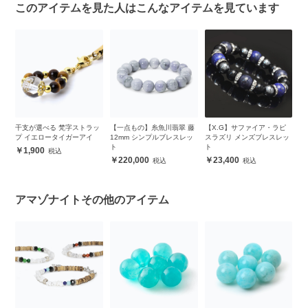
このアイテムを見た人はこんなアイテムを見ています
彫
干支が選べる 梵字ストラッ
【一点もの】糸魚川翡翠 藤
【X.G】サファイア・ラピ
【
プ イエロータイガーアイ
12mm シンプルブレスレッ
スラズリ メンズブレスレッ
ツ
ト
ト
1,900
220,000
23,400
アマゾナイトその他のアイテム