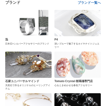
ブランド
ブランド一覧へ
迅
P4
日本石×シルバーアクセサリーのブランド
深いブルーで魅了するカイヤナイトジュエ
リー
石家ユニバーサルマインド
Tomato Crystal 桜瑪瑙専門店
天然石で作るオリジナルのヒーリングアイ
心をときめかせる春色アクセサリー
テム