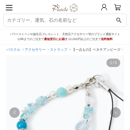
search
パワーストーンや誕生石ブレスレット、天然石アクセサリー等のブランド通販サイト
12時までのご注文で
最短翌日にお届け
10,000円以上のご注文で
送料無料
パスクル
アクセサリー
ストラップ
【一点もの】ベネチアンビーズ・ブル
1
/
3