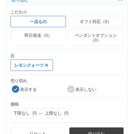
絞り込む
こだわり
一点もの
ギフト対応（0）
即日発送（0）
ペンダントオプション
（0）
石
レモンクォーツ
売り切れ
表示する
表示しない
価格
円 ～
円
リセット
絞り込む