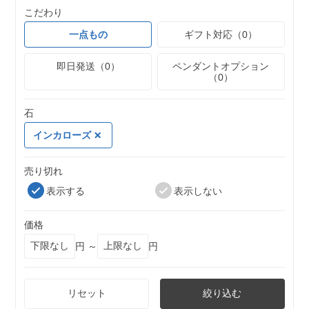
こだわり
一点もの
ギフト対応（0）
即日発送（0）
ペンダントオプション
（0）
石
インカローズ
売り切れ
表示する
表示しない
価格
円 ～
円
リセット
絞り込む