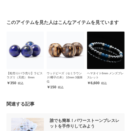
このアイテムを見た人はこんなアイテムを見ています
ロ
【粒売り/バラ売り】ラピス
ウッドビーズ（セミラウン
ヘマタイト6mm メンズブレ
コ
ラズリ（天然） 8mm
ド/椰子の木） 10mm 3個単
スレット
ン
位
350
6,600
150
関連する記事
誰でも簡単！パワーストーンブレスレ
ットを手作りしてみよう