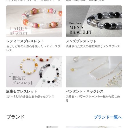
レディースブレスレット
メンズブレスレット
色とりどりの天然石を使ったレディースブ
洗練された大人の雰囲気漂うメンズブレス
レス
誕生石ブレスレット
ペンダント・ネックレス
1月～12月の各誕生石を使ったブレス
天然石・パワーストーンを一粒から楽しめ
る
ブランド
ブランド一覧へ