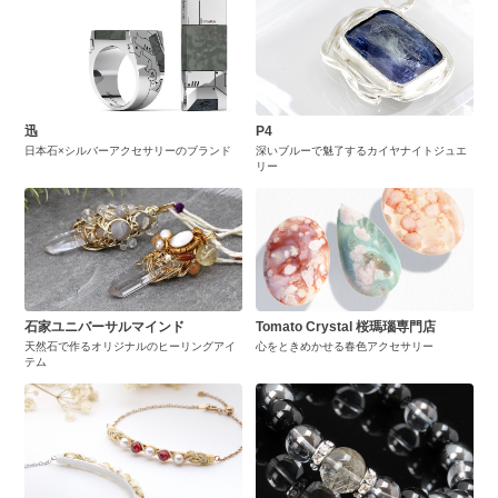
迅
P4
日本石×シルバーアクセサリーのブランド
深いブルーで魅了するカイヤナイトジュエ
リー
石家ユニバーサルマインド
Tomato Crystal 桜瑪瑙専門店
天然石で作るオリジナルのヒーリングアイ
心をときめかせる春色アクセサリー
テム