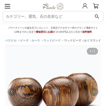
search
パワーストーンや誕生石ブレスレット、天然石アクセサリー等のブランド通販サイト
12時までのご注文で
最短翌日にお届け
10,000円以上のご注文で
送料無料
パスクル
ビーズ・ルース
ウッドビーズ
ウッドビーズ（セミラウンド/オーク
1
/
1