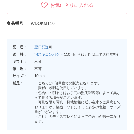
お気に入りに入れる
商品番号
WDOKMT10
配 送：
翌日配送
可
送 料：
宅急便コンパクト
550円から(1万円以上で送料無料)
ギフト：
不可
修 理：
不可
サイズ：
10mm
補足：
・こちらは3個単位での販売となります。
・撮影に照明を使用しています。
・色合い・明るさはお手元の照明環境等によって異な
って見える場合がございます。
・可能な限り写真・掲載情報に近い在庫をご用意して
おりますが、製造ロットによって多少の色差・サイズ
差がございます。
・ご利用のディスプレイによって色合いが若干異なり
ます。