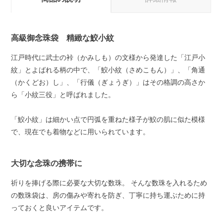
高級御念珠袋 精緻な鮫小紋
江戸時代に武士の裃（かみしも）の文様から発達した「江戸小
紋」とよばれる柄の中で、「鮫小紋（さめこもん）」、「角通
（かくどお）し」、「行儀（ぎょうぎ）」はその格調の高さか
ら「小紋三役」と呼ばれました。
「鮫小紋」は細かい点で円弧を重ねた様子が鮫の肌に似た模様
で、現在でも着物などに用いられています。
大切な念珠の携帯に
祈りを捧げる際に必要な大切な数珠。 そんな数珠を入れるため
の数珠袋は、房の傷みや寄れを防ぎ、丁寧に持ち運ぶために持
っておくと良いアイテムです。