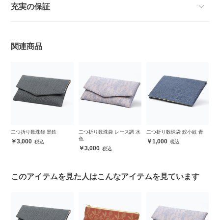
充実の保証
関連商品
 藤
二つ折り数珠袋 黒鉄
二つ折り数珠袋 レース調 水
二つ折り数珠袋 鮫小紋 青
二
色
桜
3,000
1,000
3,000
このアイテムを見た人はこんなアイテムを見ています