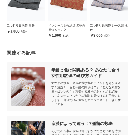
 桜
二つ折り数珠袋 黒鉄
ペンケース型数珠袋 名物裂
二つ折り数珠袋 レース調 水
二
笹づるピンク
色
3,000
1,600
3,000
関連する記事
年齢と色は関係ある？ あなたに合う
女性用数珠の選び方ガイド
女性用の数珠・念珠の選び方のポイントを分かりや
すく解説！「色と年齢の関係は？」「どんな素材を
選べばいいの？」種類や素材別のおすすめを紹介
し、あなたにぴったりの数珠を見つけるお手伝いを
します。自分だけの数珠をオーダーメイドできるサ
ービスも。
宗派によって違う！7種類の数珠
あなたのお家の宗派は何ですか？たとえ仏教を特別