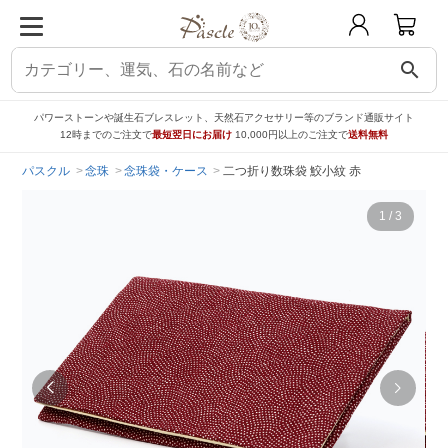
search
パワーストーンや誕生石ブレスレット、天然石アクセサリー等のブランド通販サイト
12時までのご注文で
最短翌日にお届け
10,000円以上のご注文で
送料無料
パスクル
念珠
念珠袋・ケース
二つ折り数珠袋 鮫小紋 赤
1
/
3