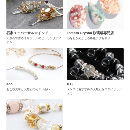
石家ユニバーサルマインド
Tomato Crystal 桜瑪瑙専門店
天然石で作るオリジナルのヒーリングアイ
心をときめかせる春色アクセサリー
テム
aco
X.G
あこや真珠と天然石のめぐり会い
メンズにおすすめの天然石をスタイリッシ
ュに