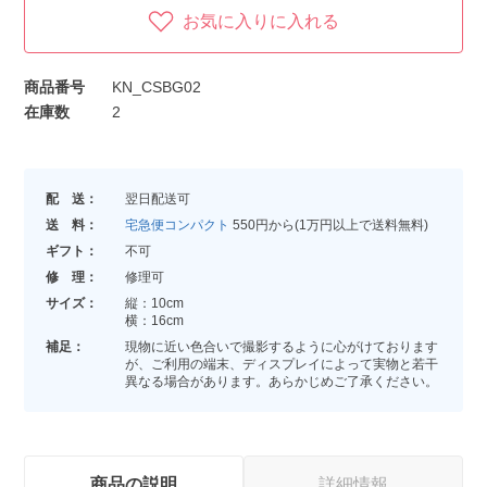
お気に入りに入れる
商品番号
KN_CSBG02
在庫数
2
配 送：
翌日配送可
送 料：
宅急便コンパクト
550円から(1万円以上で送料無料)
ギフト：
不可
修 理：
修理可
サイズ：
縦：10cm
横：16cm
補足：
現物に近い色合いで撮影するように心がけております
が、ご利用の端末、ディスプレイによって実物と若干
異なる場合があります。あらかじめご了承ください。
商品の説明
詳細情報