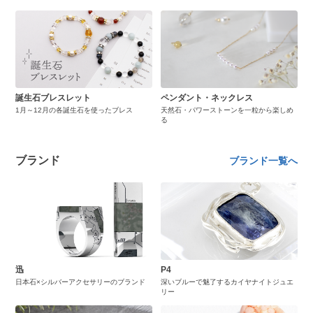
誕生石ブレスレット
ペンダント・ネックレス
1月～12月の各誕生石を使ったブレス
天然石・パワーストーンを一粒から楽しめ
る
ブランド
ブランド一覧へ
迅
P4
日本石×シルバーアクセサリーのブランド
深いブルーで魅了するカイヤナイトジュエ
リー