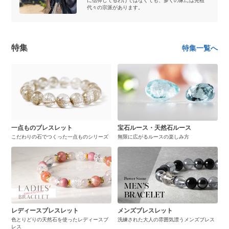
に信仰してるわけではなくても、多くの家には先祖
代々の宗派があります。
特集
特集一覧へ
一点ものブレスレット
宝石ルース・天然石ルース
こだわりの石でつくった一点ものシリーズ
無限に広がるルースの楽しみ方
レディースブレスレット
メンズブレスレット
色とりどりの天然石を使ったレディースブ
洗練された大人の雰囲気漂うメンズブレス
レス