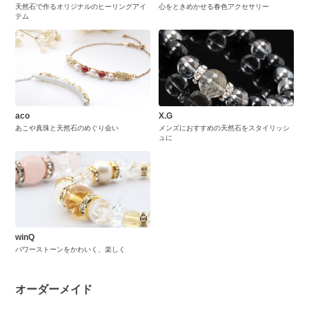
天然石で作るオリジナルのヒーリングアイ
心をときめかせる春色アクセサリー
テム
aco
X.G
あこや真珠と天然石のめぐり会い
メンズにおすすめの天然石をスタイリッシ
ュに
winQ
パワーストーンをかわいく、楽しく
オーダーメイド