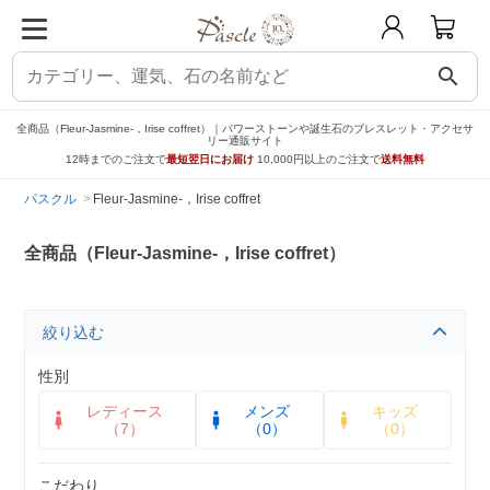
search
全商品（Fleur-Jasmine-，Irise coffret）｜パワーストーンや誕生石のブレスレット・アクセサ
リー通販サイト
12時までのご注文で
最短翌日にお届け
10,000円以上のご注文で
送料無料
パスクル
Fleur-Jasmine-，Irise coffret
全商品（Fleur-Jasmine-，Irise coffret）
絞り込む
性別
レディース
メンズ
キッズ
（7）
（0）
（0）
こだわり