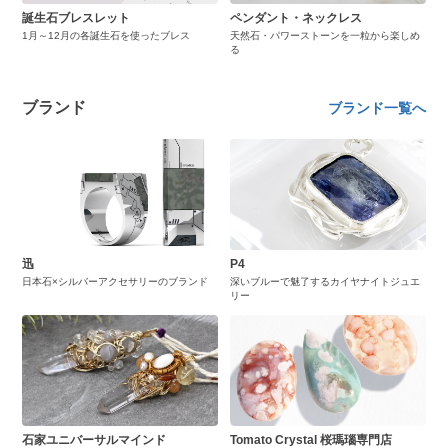
誕生石ブレスレット
ペンダント・ネックレス
1月～12月の各誕生石を使ったブレス
天然石・パワーストーンを一粒から楽しめ
る
ブランド
ブランド一覧へ
迅
P4
日本石×シルバーアクセサリーのブランド
深いブルーで魅了するカイヤナイトジュエ
リー
石家ユニバーサルマインド
Tomato Crystal 桜瑪瑙専門店