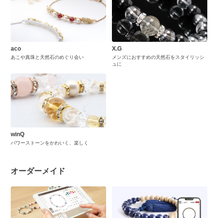
aco
X.G
あこや真珠と天然石のめぐり会い
メンズにおすすめの天然石をスタイリッシ
ュに
winQ
パワーストーンをかわいく、楽しく
オーダーメイド