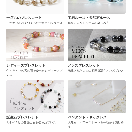
一点ものブレスレット
宝石ルース・天然石ルース
こだわりの石でつくった一点ものシリーズ
無限に広がるルースの楽しみ方
レディースブレスレット
メンズブレスレット
色とりどりの天然石を使ったレディースブ
洗練された大人の雰囲気漂うメンズブレス
レス
誕生石ブレスレット
ペンダント・ネックレス
1月～12月の各誕生石を使ったブレス
天然石・パワーストーンを一粒から楽しめ
る