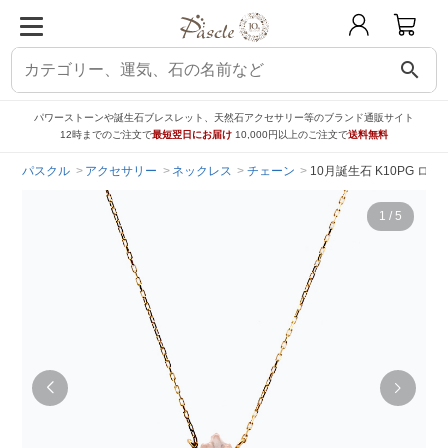
search
パワーストーンや誕生石ブレスレット、天然石アクセサリー等のブランド通販サイト
12時までのご注文で
最短翌日にお届け
10,000円以上のご注文で
送料無料
パスクル
アクセサリー
ネックレス
チェーン
10月誕生石 K10PG ローズ
1
/
5