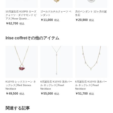
スタ
10月誕生石 K10PG ローズ
ゴールドルチルクォーツ ペ
月のペンダント 12ヶ月の誕
大
レ
クォーツ・ダイヤモンド ピ
ンダント
生石
生
アス│Rose Quartz
11,000
20,900
Diamond Pierced earrings
62,700
Irise coffretその他のアイテム
ンス
K10YG レッドストーン ネ
6月誕生石 K10YG 淡水パー
6月誕生石 K10YG 淡水パー
6
ne
ックレス│Red Stones
ル ネックレス│Pearl
ル ネックレス│Pearl
ル
Necklace
Necklace
Necklace
Ne
49,500
55,000
51,700
関連する記事