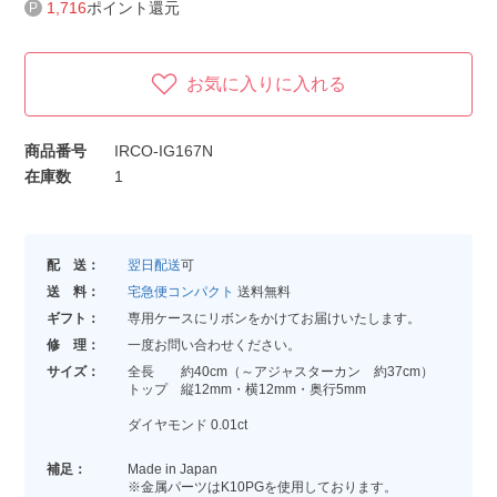
1,716
ポイント還元
お気に入りに入れる
商品番号
IRCO-IG167N
在庫数
1
配 送：
翌日配送
可
送 料：
宅急便コンパクト
送料無料
ギフト：
専用ケースにリボンをかけてお届けいたします。
修 理：
一度お問い合わせください。
サイズ：
全長 約40cm（～アジャスターカン 約37cm）
トップ 縦12mm・横12mm・奥行5mm
ダイヤモンド 0.01ct
補足：
Made in Japan
※金属パーツはK10PGを使用しております。