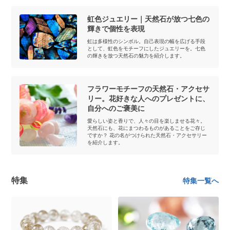
虹色ジュエリー｜天然石が放つ七色の
輝きで個性を表現
虹は多様性のシンボル。自己表現の幅を広げる手段
として、虹色をモチーフにしたジュエリーを。七色
の輝きを放つ天然石の魅力を紹介します。
フラワーモチーフの天然石・アクセサ
リー。花好きな人へのプレゼントに、
自分へのご褒美に
愛らしい姿と香りで、人々の目を楽しませる花々。
天然石にも、花にまつわるものがあることをご存じ
ですか？ 花の名がつけられた天然石・アクセサリー
を紹介します。
特集
特集一覧へ