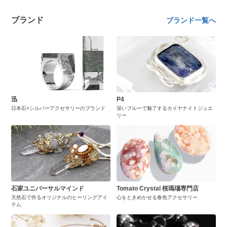
ブランド
ブランド一覧へ
迅
P4
日本石×シルバーアクセサリーのブランド
深いブルーで魅了するカイヤナイトジュエ
リー
石家ユニバーサルマインド
Tomato Crystal 桜瑪瑙専門店
天然石で作るオリジナルのヒーリングアイ
心をときめかせる春色アクセサリー
テム