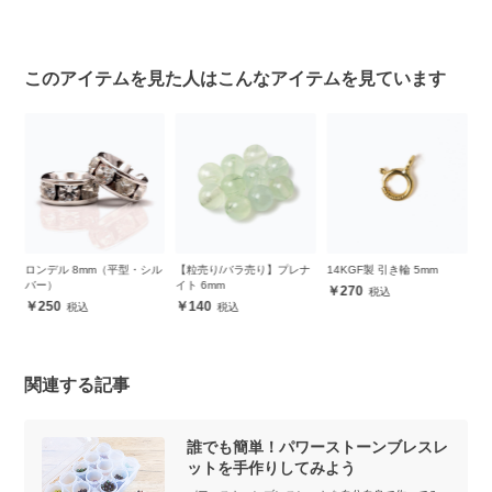
このアイテムを見た人はこんなアイテムを見ています
mm
ロンデル 8mm（平型・シル
【粒売り/バラ売り】プレナ
14KGF製 引き輪 5mm
1
バー）
イト 6mm
0
270
ー
250
140
関連する記事
誰でも簡単！パワーストーンブレスレ
ットを手作りしてみよう