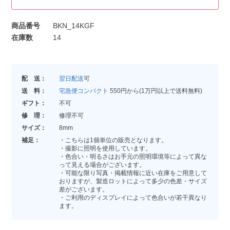
商品番号
BKN_14KGF
在庫数
14
配 送：
翌日配送
可
送 料：
宅急便コンパクト
550円から(1万円以上で送料無料)
ギフト：
不可
修 理：
修理不可
サイズ：
8mm
補足：
・こちらは1個単位の販売となります。
・撮影に照明を使用しています。
・色合い・明るさはお手元の照明環境等によって異な
って見える場合がございます。
・可能な限り写真・掲載情報に近い在庫をご用意して
おりますが、製造ロットによって多少の色差・サイズ
差がございます。
・ご利用のディスプレイによって色合いが若干異なり
ます。