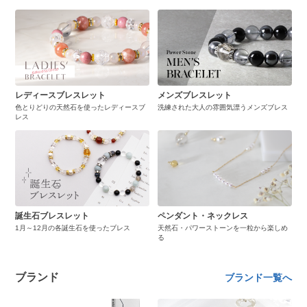
レディースブレスレット
メンズブレスレット
色とりどりの天然石を使ったレディースブ
洗練された大人の雰囲気漂うメンズブレス
レス
誕生石ブレスレット
ペンダント・ネックレス
1月～12月の各誕生石を使ったブレス
天然石・パワーストーンを一粒から楽しめ
る
ブランド
ブランド一覧へ