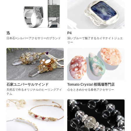
迅
P4
日本石×シルバーアクセサリーのブランド
深いブルーで魅了するカイヤナイトジュエ
リー
石家ユニバーサルマインド
Tomato Crystal 桜瑪瑙専門店
天然石で作るオリジナルのヒーリングアイ
心をときめかせる春色アクセサリー
テム