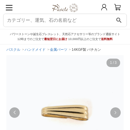
search
パワーストーンや誕生石ブレスレット、天然石アクセサリー等のブランド通販サイト
12時までのご注文で
最短翌日にお届け
10,000円以上のご注文で
送料無料
パスクル
ハンドメイド
金属パーツ
14KGF製 バチカン
1
/
3