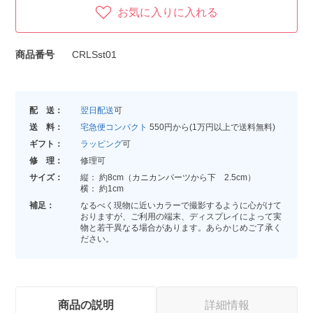
お気に入りに入れる
商品番号
CRLSst01
配 送：
翌日配送
可
送 料：
宅急便コンパクト
550円から(1万円以上で送料無料)
ギフト：
ラッピング
可
修 理：
修理可
サイズ：
縦： 約8cm（カニカンパーツから下 2.5cm）
横： 約1cm
補足：
なるべく現物に近いカラーで撮影するように心がけて
おりますが、ご利用の端末、ディスプレイによって実
物と若干異なる場合があります。あらかじめご了承く
ださい。
商品の説明
詳細情報