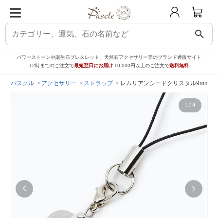
search
パワーストーンや誕生石ブレスレット、天然石アクセサリー等のブランド通販サイト
12時までのご注文で
最短翌日にお届け
10,000円以上のご注文で
送料無料
パスクル
アクセサリー
ストラップ
レムリアンシードクリスタル9mm 
1
/
4