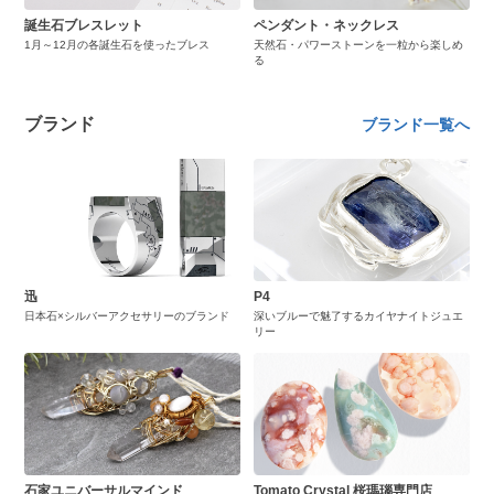
誕生石ブレスレット
ペンダント・ネックレス
1月～12月の各誕生石を使ったブレス
天然石・パワーストーンを一粒から楽しめ
る
ブランド
ブランド一覧へ
迅
P4
日本石×シルバーアクセサリーのブランド
深いブルーで魅了するカイヤナイトジュエ
リー
石家ユニバーサルマインド
Tomato Crystal 桜瑪瑙専門店