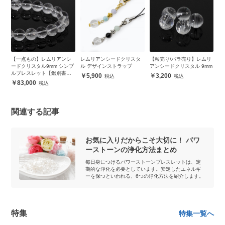
シ
レムリアンシードクリスタ
【粒売り/バラ売り】レムリ
【粒売り/バラ売り】レムリ
ンプ
ル デザインストラップ
アンシードクリスタル 9mm
アンシードクリスタル
付
10mm
5,900
3,200
3,800
関連する記事
お気に入りだからこそ大切に！ パワ
ーストーンの浄化方法まとめ
毎日身につけるパワーストーンブレスレットは、定
期的な浄化を必要としています。安定したエネルギ
ーを保つといわれる、6つの浄化方法を紹介します。
特集
特集一覧へ