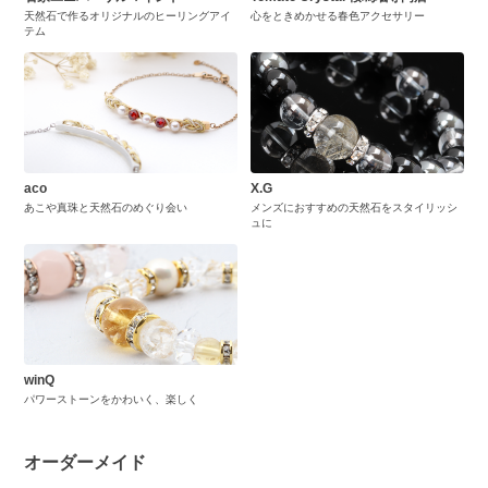
天然石で作るオリジナルのヒーリングアイ
心をときめかせる春色アクセサリー
テム
aco
X.G
あこや真珠と天然石のめぐり会い
メンズにおすすめの天然石をスタイリッシ
ュに
winQ
パワーストーンをかわいく、楽しく
オーダーメイド