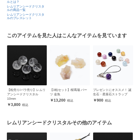
ルとは？
レムリアンシードクリスタ
ルの商品一覧
レムリアンシードクリスタ
ルのブレスレット
このアイテムを見た人はこんなアイテムを見ています
リ
【3粒セット】桜瑪瑙 パー
プレゼントにオススメ！ 誕
レムリアンシードクリスタ
【
ツ 金魚
生石・星座石ストラップ
ル デザインストラップ
ル
13,200
900
5,900
レムリアンシードクリスタルその他のアイテム