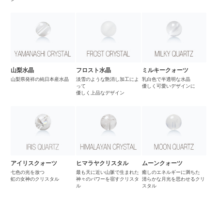
山梨水晶
フロスト水晶
ミルキークォーツ
山梨県発祥の純日本産水晶
淡雪のような艶消し加工によ
乳白色で半透明な水晶
って
優しく可愛いデザインに
優しく上品なデザイン
アイリスクォーツ
ヒマラヤクリスタル
ムーンクォーツ
七色の光を放つ
最も天に近い山脈で生まれた
癒しのエネルギーに満ちた
虹の女神のクリスタル
神々のパワーを宿すクリスタ
清らかな月光を思わせるクリ
ル
スタル