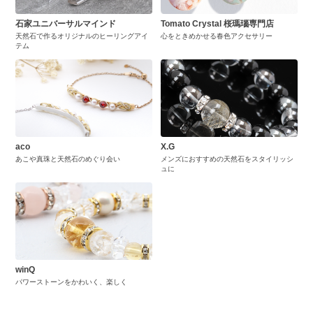
石家ユニバーサルマインド
Tomato Crystal 桜瑪瑙専門店
天然石で作るオリジナルのヒーリングアイ
心をときめかせる春色アクセサリー
テム
aco
X.G
あこや真珠と天然石のめぐり会い
メンズにおすすめの天然石をスタイリッシ
ュに
winQ
パワーストーンをかわいく、楽しく