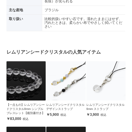
長痕）が見られる
主な産地
ブラジル
取り扱い
比較的扱いやすい石です。濡れたままにはせず、
汚れたときは、柔らかい布でやさしく拭いてくだ
さい
レムリアンシードクリスタルの人気アイテム
【一点もの】レムリアンシー
レムリアンシードクリスタル
レムリアンシードクリスタル
ドクリスタル9mm シンプル
デザインストラップ
9mm ストラップ
ブレスレット【鑑別書付き】
5,900
3,900
83,000