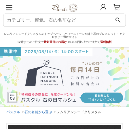
search
レムリアンシードクリスタルのトップページ｜パワーストーンや誕生石のブレスレット・アク
セサリー通販サイト
12時までのご注文で
最短翌日にお届け
10,000円以上のご注文で
送料無料
パスクル
石の名前から選ぶ
レムリアンシードクリスタル