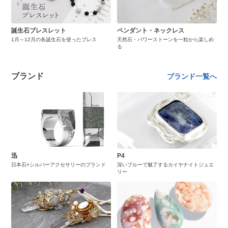
誕生石ブレスレット
ペンダント・ネックレス
1月～12月の各誕生石を使ったブレス
天然石・パワーストーンを一粒から楽しめ
る
ブランド
ブランド一覧へ
迅
P4
日本石×シルバーアクセサリーのブランド
深いブルーで魅了するカイヤナイトジュエ
リー