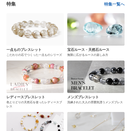
特集
特集一覧へ
一点ものブレスレット
宝石ルース・天然石ルース
こだわりの石でつくった一点ものシリーズ
無限に広がるルースの楽しみ方
レディースブレスレット
メンズブレスレット
色とりどりの天然石を使ったレディースブ
洗練された大人の雰囲気漂うメンズブレス
レス