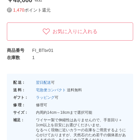
49,000
税込
1,470
ポイント還元
お気に入りに入れる
商品番号
FI_BTbr01
在庫数
1
配 送：
翌日配送
可
送 料：
宅急便コンパクト
送料無料
ギフト：
ラッピング
可
修 理：
修理可
サイズ：
内周約14cm～18cmまで選択可能
補足：
ワイヤー製で伸縮性はありませんので、手首回り＋
1cm以上を目安にお選びくださいませ。
なるべく現物に近いカラーの在庫をご用意するように
心がけておりますが、天然石のため若干の個体差があ