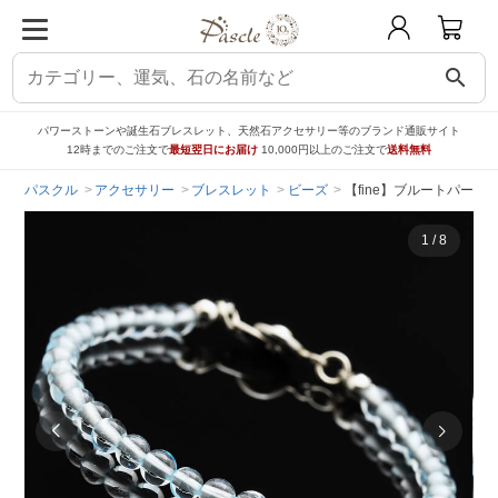
search
パワーストーンや誕生石ブレスレット、天然石アクセサリー等のブランド通販サイト
12時までのご注文で
最短翌日にお届け
10,000円以上のご注文で
送料無料
パスクル
アクセサリー
ブレスレット
ビーズ
【fine】ブルートパーズ
1
/
8