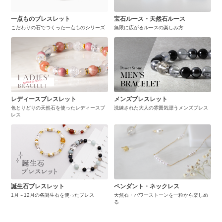
一点ものブレスレット
宝石ルース・天然石ルース
こだわりの石でつくった一点ものシリーズ
無限に広がるルースの楽しみ方
レディースブレスレット
メンズブレスレット
色とりどりの天然石を使ったレディースブ
洗練された大人の雰囲気漂うメンズブレス
レス
誕生石ブレスレット
ペンダント・ネックレス
1月～12月の各誕生石を使ったブレス
天然石・パワーストーンを一粒から楽しめ
る