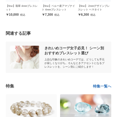
ヘマ
【fine】翡翠 4mmブレスレ
【fine】ペルー産アマゾナイ
【fine】 2mmデザインブレ
【
ス
ット
ト 4mmブレスレット
スレット ヘマタイト
ッ
メ
10,000
7,300
6,300
関連する記事
きれいめコーデ女子必見！ シーン別
おすすめブレスレット選び
上品な印象のきれいめコーデでは、どうしても手元
が寂しくなりがち。そんなときアクセントになるブ
レスレットを、シーン別にご紹介します！
特集
特集一覧へ