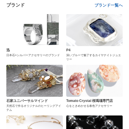
ブランド
ブランド一覧へ
迅
P4
日本石×シルバーアクセサリーのブランド
深いブルーで魅了するカイヤナイトジュエ
リー
石家ユニバーサルマインド
Tomato Crystal 桜瑪瑙専門店
天然石で作るオリジナルのヒーリングアイ
心をときめかせる春色アクセサリー
テム