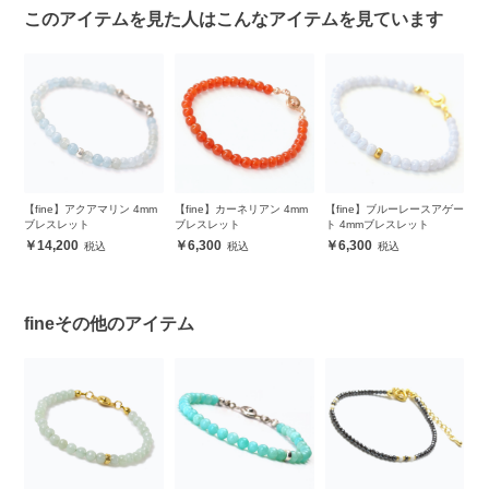
このアイテムを見た人はこんなアイテムを見ています
レ
【fine】アクアマリン 4mm
【fine】カーネリアン 4mm
【fine】ブルーレースアゲー
【
ブレスレット
ブレスレット
ト 4mmブレスレット
ル
ス
14,200
6,300
6,300
fineその他のアイテム