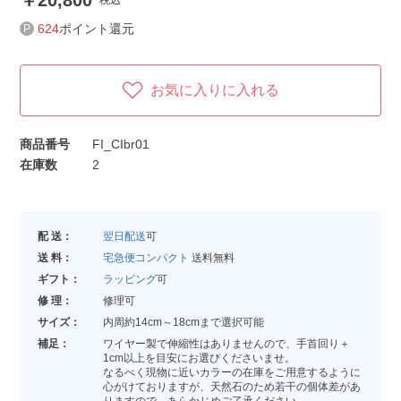
20,800
税込
624
ポイント還元
お気に入りに入れる
商品番号
FI_CIbr01
在庫数
2
配 送：
翌日配送
可
送 料：
宅急便コンパクト
送料無料
ギフト：
ラッピング
可
修 理：
修理可
サイズ：
内周約14cm～18cmまで選択可能
補足：
ワイヤー製で伸縮性はありませんので、手首回り＋
1cm以上を目安にお選びくださいませ。
なるべく現物に近いカラーの在庫をご用意するように
心がけておりますが、天然石のため若干の個体差があ