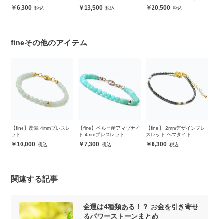
6,300
13,500
20,500
fineその他のアイテム
ヘマ
【fine】翡翠 4mmブレスレ
【fine】ペルー産アマゾナイ
【fine】 2mmデザインブレ
【
ス
ット
ト 4mmブレスレット
スレット ヘマタイト
ッ
メ
10,000
7,300
6,300
関連する記事
金運は4種類ある！？ お金を引き寄せ
るパワーストーンまとめ