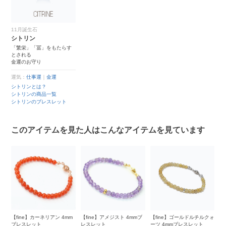
11月誕生石
シトリン
「繁栄」「冨」をもたらす
とされる
金運のお守り
運気：
仕事運
｜
金運
シトリンとは？
シトリンの商品一覧
シトリンのブレスレット
このアイテムを見た人はこんなアイテムを見ています
m
【fine】カーネリアン 4mm
【fine】アメジスト 4mmブ
【fine】ゴールドルチルクォ
【
鑑
ブレスレット
レスレット
ーツ 4mmブレスレット
レ