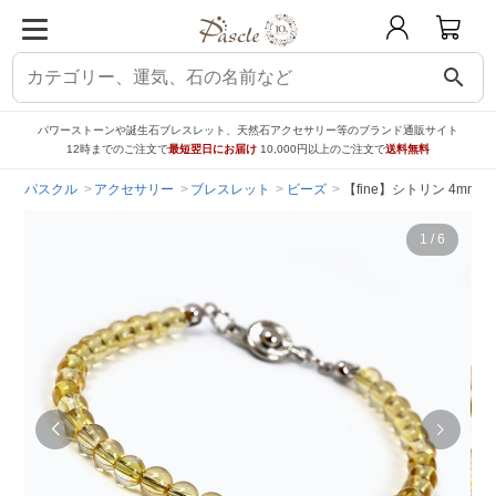
search
パワーストーンや誕生石ブレスレット、天然石アクセサリー等のブランド通販サイト
12時までのご注文で
最短翌日にお届け
10,000円以上のご注文で
送料無料
パスクル
アクセサリー
ブレスレット
ビーズ
【fine】シトリン 4mm
1
/
6