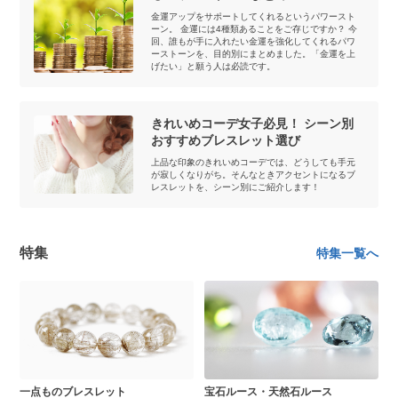
金運アップをサポートしてくれるというパワースト
ーン。 金運には4種類あることをご存じですか？ 今
回、誰もが手に入れたい金運を強化してくれるパワ
ーストーンを、目的別にまとめました。「金運を上
げたい」と願う人は必読です。
きれいめコーデ女子必見！ シーン別
おすすめブレスレット選び
上品な印象のきれいめコーデでは、どうしても手元
が寂しくなりがち。そんなときアクセントになるブ
レスレットを、シーン別にご紹介します！
特集
特集一覧へ
一点ものブレスレット
宝石ルース・天然石ルース