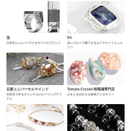
迅
P4
日本石×シルバーアクセサリーのブランド
深いブルーで魅了するカイヤナイトジュエ
リー
石家ユニバーサルマインド
Tomato Crystal 桜瑪瑙専門店
天然石で作るオリジナルのヒーリングアイ
心をときめかせる春色アクセサリー
テム