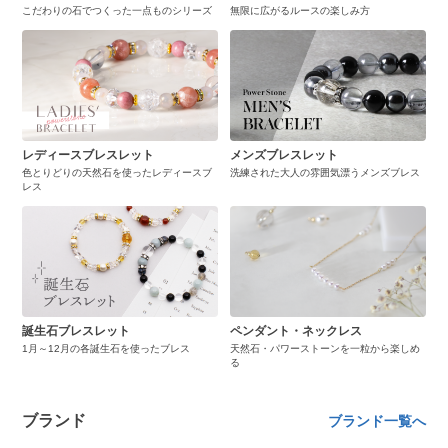
こだわりの石でつくった一点ものシリーズ
無限に広がるルースの楽しみ方
レディースブレスレット
メンズブレスレット
色とりどりの天然石を使ったレディースブ
洗練された大人の雰囲気漂うメンズブレス
レス
誕生石ブレスレット
ペンダント・ネックレス
1月～12月の各誕生石を使ったブレス
天然石・パワーストーンを一粒から楽しめ
る
ブランド
ブランド一覧へ