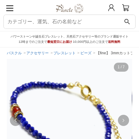
search
パワーストーンや誕生石ブレスレット、天然石アクセサリー等のブランド通販サイト
12時までのご注文で
最短翌日にお届け
10,000円以上のご注文で
送料無料
パスクル
アクセサリー
ブレスレット
ビーズ
【fine】 3mmカットブ
1
/
7