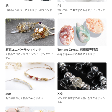
迅
P4
日本石×シルバーアクセサリーのブランド
深いブルーで魅了するカイヤナイトジュエ
リー
石家ユニバーサルマインド
Tomato Crystal 桜瑪瑙専門店
天然石で作るオリジナルのヒーリングアイ
心をときめかせる春色アクセサリー
テム
aco
X.G
あこや真珠と天然石のめぐり会い
メンズにおすすめの天然石をスタイリッシ
ュに