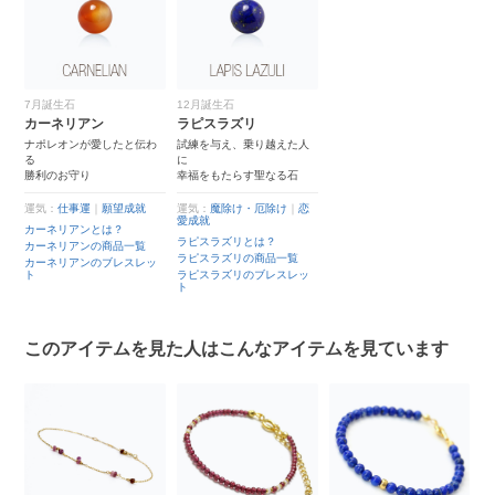
7月誕生石
12月誕生石
カーネリアン
ラピスラズリ
ナポレオンが愛したと伝わ
試練を与え、乗り越えた人
る
に
勝利のお守り
幸福をもたらす聖なる石
運気：
仕事運
｜
願望成就
運気：
魔除け・厄除け
｜
恋
愛成就
カーネリアンとは？
ラピスラズリとは？
カーネリアンの商品一覧
ラピスラズリの商品一覧
カーネリアンのブレスレッ
ト
ラピスラズリのブレスレッ
ト
このアイテムを見た人はこんなアイテムを見ています