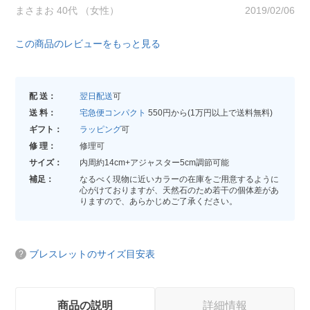
まさまお 40代 （女性）
2019/02/06
この商品のレビューをもっと見る
配 送：
翌日配送
可
送 料：
宅急便コンパクト
550円から(1万円以上で送料無料)
ギフト：
ラッピング
可
修 理：
修理可
サイズ：
内周約14cm+アジャスター5cm調節可能
補足：
なるべく現物に近いカラーの在庫をご用意するように
心がけておりますが、天然石のため若干の個体差があ
りますので、あらかじめご了承ください。
ブレスレットのサイズ目安表
商品の説明
詳細情報