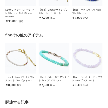
シ
K10YG ピンクストーン ブ
【fine】 2mmデザインブレ
【fine】ラピスラズリ 4mm
【
レスレット│Pink Stones
スレット ガーネット
ブレスレット
レ
Bracelet
7,700
8,000
33,000
fineその他のアイテム
レ
【fine】 2mmデザインブレ
【fine】ペルー産アマゾナイ
【fine】ラベンダーアメジス
【
スレット ローズクォーツ
ト 4mmブレスレット
ト 4mmブレスレット
レ
8,000
7,300
6,300
関連する記事