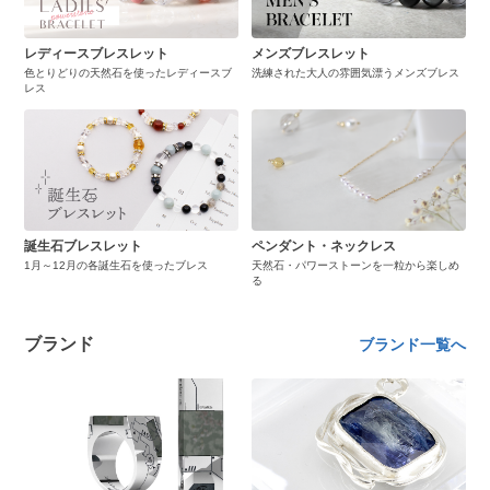
レディースブレスレット
メンズブレスレット
色とりどりの天然石を使ったレディースブ
洗練された大人の雰囲気漂うメンズブレス
レス
誕生石ブレスレット
ペンダント・ネックレス
1月～12月の各誕生石を使ったブレス
天然石・パワーストーンを一粒から楽しめ
る
ブランド
ブランド一覧へ