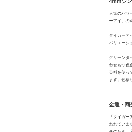
4mmシ
人気のパワ
ーアイ」の
タイガーア
バリエーシ
グリーンタ
わせもつ色
染料を使っ
ます。色移
金運・商
「タイガー
われていま
そのため、