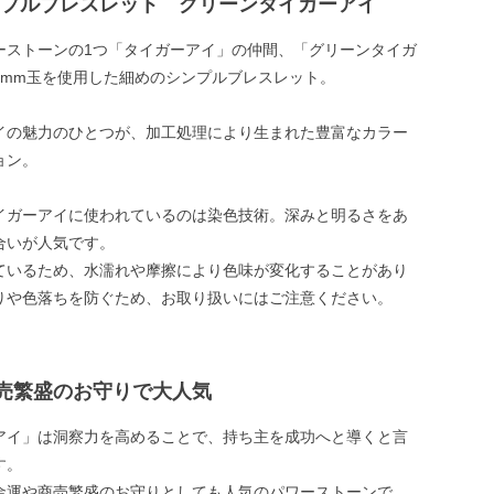
ンプルブレスレット グリーンタイガーアイ
ーストーンの1つ「タイガーアイ」の仲間、「グリーンタイガ
4mm玉を使用した細めのシンプルブレスレット。
イの魅力のひとつが、加工処理により生まれた豊富なカラー
ョン。
イガーアイに使われているのは染色技術。深みと明るさをあ
合いが人気です。
ているため、水濡れや摩擦により色味が変化することがあり
りや色落ちを防ぐため、お取り扱いにはご注意ください。
売繁盛のお守りで大人気
アイ」は洞察力を高めることで、持ち主を成功へと導くと言
す。
金運や商売繁盛のお守りとしても人気のパワーストーンで