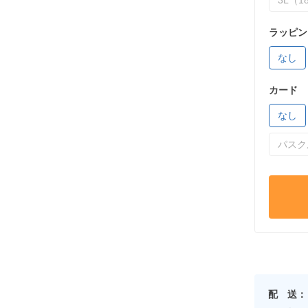
3L（18
ラッピン
なし
カード
なし
パスク
配 送：