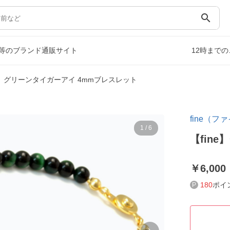
search
等のブランド通販サイト
12時まで
ne】グリーンタイガーアイ 4mmブレスレット
fine（フ
1
/
6
【fin
6,000
180
ポイ