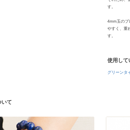
す。
4mm玉の
やすく、重
す。
使用して
グリーンタ
ついて