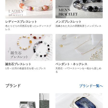
レディースブレスレット
メンズブレスレット
色とりどりの天然石を使ったレディースブ
洗練された大人の雰囲気漂うメンズブレス
レス
誕生石ブレスレット
ペンダント・ネックレス
1月～12月の各誕生石を使ったブレス
天然石・パワーストーンを一粒から楽しめ
る
ブランド
ブランド一覧へ