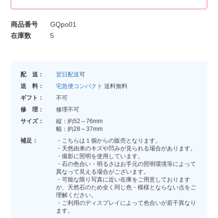
商品番号
GQpo01
在庫数
5
配 送：
翌日配送
可
送 料：
宅急便コンパクト
送料無料
ギフト：
不可
修 理：
修理不可
サイズ：
縦：約52～76mm
幅：約28～37mm
補足：
・こちらは１個からの販売となります。
・天然由来のキズや凹みが見られる場合があります。
・撮影に照明を使用しています。
・石の色合い・明るさはお手元の照明環境等によって
異なって見える場合がございます。
・可能な限り写真に近い在庫をご用意しております
が、天然石のため全く同じ色・模様とならない点をご
理解ください。
・ご利用のディスプレイによって色合いが若干異なり
ます。