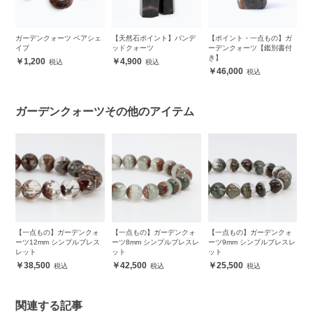
ス
ガーデンクォーツ ペアシェ
【天然石ポイント】バンデ
【ポイント・一点もの】ガ
【
イプ
ッドクォーツ
ーデンクォーツ【鑑別書付
ー
き】
き
1,200
4,900
46,000
ガーデンクォーツその他のアイテム
ォ
【一点もの】ガーデンクォ
【一点もの】ガーデンクォ
【一点もの】ガーデンクォ
【
ス
ーツ12mm シンプルブレス
ーツ8mm シンプルブレスレ
ーツ9mm シンプルブレスレ
ー
レット
ット
ット
レ
38,500
42,500
25,500
関連する記事