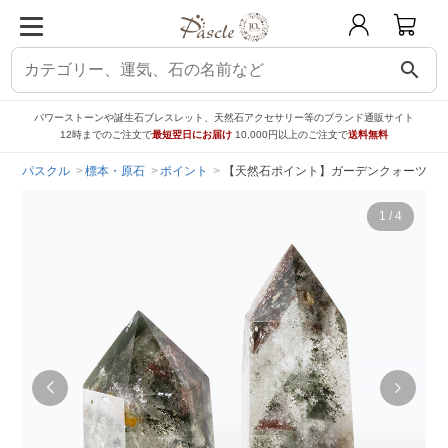
search
パワーストーンや誕生石ブレスレット、天然石アクセサリー等のブランド通販サイト
12時までのご注文で
最短翌日にお届け
10,000円以上のご注文で
送料無料
パスクル
標本・原石
ポイント
【天然石ポイント】ガーデンクォーツ
1
/
4