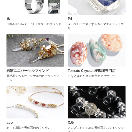
迅
P4
日本石×シルバーアクセサリーのブランド
深いブルーで魅了するカイヤナイトジュエ
リー
石家ユニバーサルマインド
Tomato Crystal 桜瑪瑙専門店
天然石で作るオリジナルのヒーリングアイ
心をときめかせる春色アクセサリー
テム
aco
X.G
あこや真珠と天然石のめぐり会い
メンズにおすすめの天然石をスタイリッシ
ュに