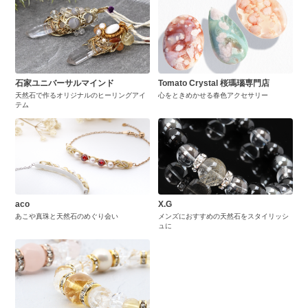
石家ユニバーサルマインド
Tomato Crystal 桜瑪瑙専門店
天然石で作るオリジナルのヒーリングアイ
心をときめかせる春色アクセサリー
テム
aco
X.G
あこや真珠と天然石のめぐり会い
メンズにおすすめの天然石をスタイリッシ
ュに