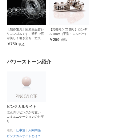
【制作道具】国産高品質シ
【粒売り/バラ売り】ロンデ
リコンゴムです。透明で石
ル 8mm（平型・シルバー）
が美しく引き立ち、丈夫で
250
安心
750
パワーストーン紹介
ピンクカルサイト
ほんのりピンクが可愛い
コミュニケーションのお守
り
運気：
仕事運
｜
人間関係
ピンクカルサイトとは？