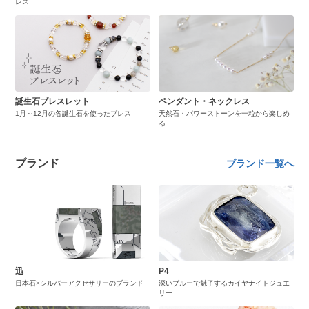
レス
誕生石ブレスレット
ペンダント・ネックレス
1月～12月の各誕生石を使ったブレス
天然石・パワーストーンを一粒から楽しめ
る
ブランド
ブランド一覧へ
迅
P4
日本石×シルバーアクセサリーのブランド
深いブルーで魅了するカイヤナイトジュエ
リー