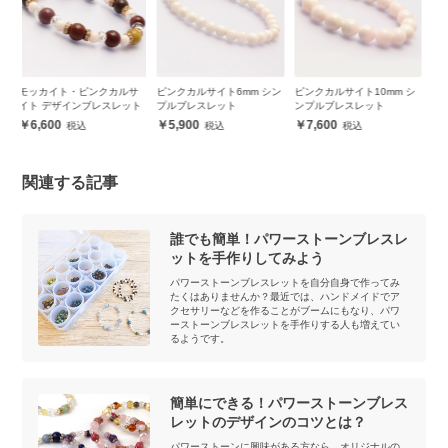
サ
ピンクカルサイト6mm シン
ピンクカルサイト10mm シ
【粒売り/バラ売り】ピンク
ト
プルブレスレット
ンプルブレスレット
カルサイト 6mm
5,900
7,600
150
関連する記事
誰でも簡単！パワーストーンブレスレ
ットを手作りしてみよう
パワーストーンブレスレットを自分自身で作ってみ
たくはありませんか？最近では、ハンドメイドでア
クセサリーなどを作ることがブームにもなり、パワ
ーストーンブレスレットを手作りする人も増えてい
るようです。
簡単にできる！パワーストーンブレス
レットのデザインのコツとは？
パワーストーンに興味がある方なら、オリジナルの