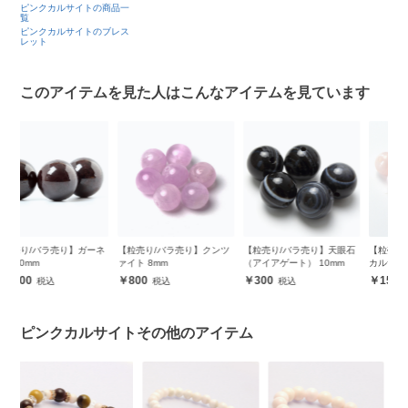
ピンクカルサイトの商品一
覧
ピンクカルサイトのブレス
レット
このアイテムを見た人はこんなアイテムを見ています
ネ
【粒売り/バラ売り】クンツ
【粒売り/バラ売り】天眼石
【粒売り/バラ売り】ピンク
【
ァイト 8mm
（アイアゲート） 10mm
カルサイト 6mm
ザ
800
300
150
ピンクカルサイトその他のアイテム