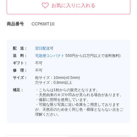
お気に入りに入れる
商品番号
CCPKMT10
配 送：
翌日配送
可
送 料：
宅急便コンパクト
550円から(1万円以上で送料無料)
ギフト：
不可
修 理：
不可
サイズ：
粒サイズ：10mm(±0.5mm)
穴サイズ：0.8mm以上
補足：
・こちらは1粒からの販売となります。
・天然由来のキズや凹みが見られる場合があります。
・撮影に照明を使用しています。
・可能な限り写真に近い在庫をご用意しております
が、天然石のため全く同じ色・模様とならない点をご
理解ください。