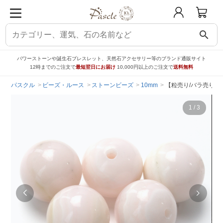
search
パワーストーンや誕生石ブレスレット、天然石アクセサリー等のブランド通販サイト
12時までのご注文で
最短翌日にお届け
10,000円以上のご注文で
送料無料
パスクル
ビーズ・ルース
ストーンビーズ
10mm
【粒売り/バラ売り】
1
/
3