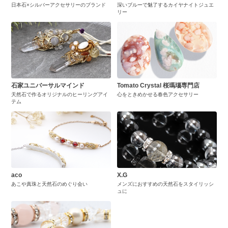
日本石×シルバーアクセサリーのブランド
深いブルーで魅了するカイヤナイトジュエ
リー
石家ユニバーサルマインド
Tomato Crystal 桜瑪瑙専門店
天然石で作るオリジナルのヒーリングアイ
心をときめかせる春色アクセサリー
テム
aco
X.G
あこや真珠と天然石のめぐり会い
メンズにおすすめの天然石をスタイリッシ
ュに