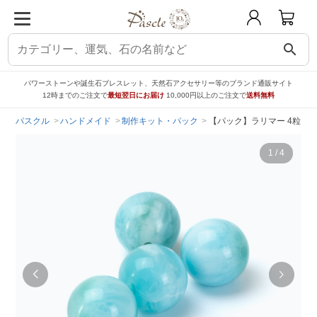
search
パワーストーンや誕生石ブレスレット、天然石アクセサリー等のブランド通販サイト
12時までのご注文で
最短翌日にお届け
10,000円以上のご注文で
送料無料
パスクル
ハンドメイド
制作キット・パック
【パック】ラリマー 4粒セ
1
/
4