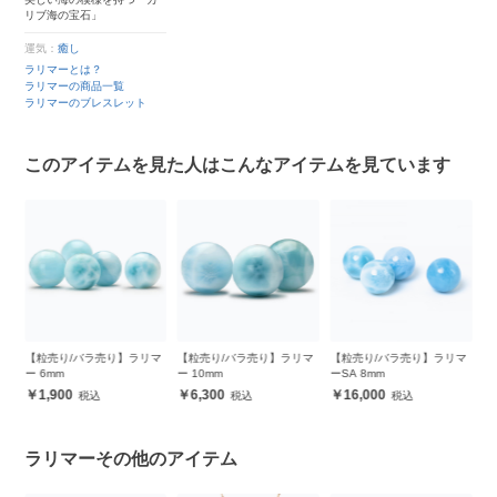
リブ海の宝石」
運気：
癒し
ラリマーとは？
ラリマーの商品一覧
ラリマーのブレスレット
このアイテムを見た人はこんなアイテムを見ています
マ
【粒売り/バラ売り】ラリマ
【粒売り/バラ売り】ラリマ
【粒売り/バラ売り】ラリマ
【
ー 6mm
ー 10mm
ーSA 8mm
セ
1,900
6,300
16,000
ラリマーその他のアイテム