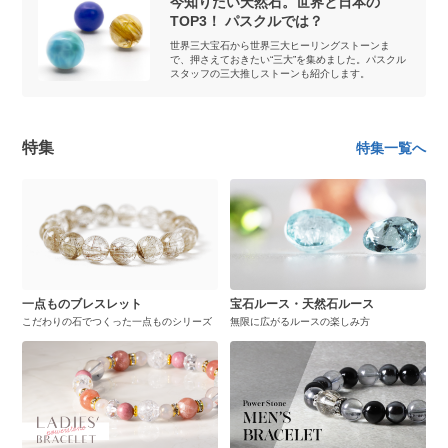
今知りたい天然石。世界と日本の
TOP3！ パスクルでは？
世界三大宝石から世界三大ヒーリングストーンま
で、押さえておきたい“三大”を集めました。パスクル
スタッフの三大推しストーンも紹介します。
特集
特集一覧へ
一点ものブレスレット
宝石ルース・天然石ルース
こだわりの石でつくった一点ものシリーズ
無限に広がるルースの楽しみ方