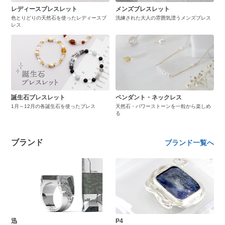
レディースブレスレット
メンズブレスレット
色とりどりの天然石を使ったレディースブ
洗練された大人の雰囲気漂うメンズブレス
レス
誕生石ブレスレット
ペンダント・ネックレス
1月～12月の各誕生石を使ったブレス
天然石・パワーストーンを一粒から楽しめ
る
ブランド
ブランド一覧へ
迅
P4