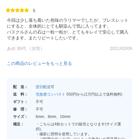
5
今回は少し落ち着いた色味のラリマーでしたが、ブレスレット
にすると、全体的にとても馴染んで気に入ってます。
パスクルさんの石は一粒一粒が、とてもキレイで安心して購入
できます。またリピートしたいです。
あゆ 30代 （女性）
2021/02/09
この商品のレビューをもっと見る
配 送：
翌日配送
可
送 料：
宅急便コンパクト
550円から(1万円以上で送料無料)
ギフト：
不可
修 理：
不可
サイズ：
6mm、8mm、10mm
補足：
・こちらは4粒セットでの販売となります(サイズ選
択)。
・撮影に照明を使用しています。