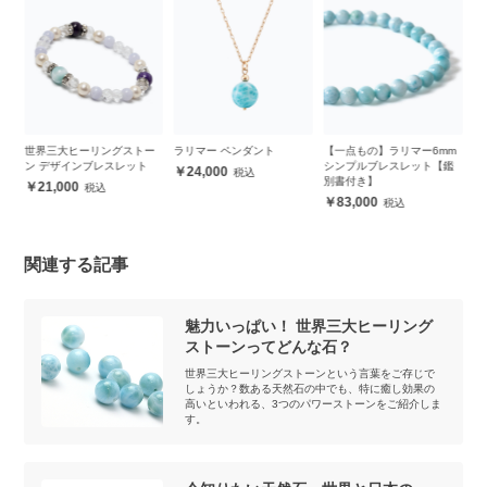
ー
世界三大ヒーリングストー
ラリマー ペンダント
【一点もの】ラリマー6mm
【
ッ
ン デザインブレスレット
シンプルブレスレット【鑑
珠
24,000
別書付き】
ト
21,000
83,000
関連する記事
魅力いっぱい！ 世界三大ヒーリング
ストーンってどんな石？
世界三大ヒーリングストーンという言葉をご存じで
しょうか？数ある天然石の中でも、特に癒し効果の
高いといわれる、3つのパワーストーンをご紹介しま
す。