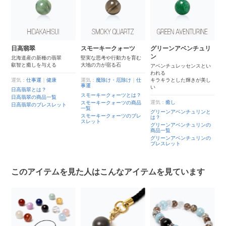
日高翡翠
スモーキークォーツ
グリーンアベンチュリ
ン
北海道産の新種の翡翠
堅実な思考や行動力を育む
叡智と癒しを与える
大地の力が宿る石
アベンチュレッセンスとい
われる
運気：
仕事運
｜
健康
運気：
魔除け・厄除け
｜
仕
キラキラとした輝きが美し
事運
い
日高翡翠とは？
スモーキークォーツとは？
日高翡翠の商品一覧
運気：
癒し
スモーキークォーツの商品
日高翡翠のブレスレット
一覧
グリーンアベンチュリンと
スモーキークォーツのブレ
は？
スレット
グリーンアベンチュリンの
商品一覧
グリーンアベンチュリンの
ブレスレット
このアイテムを見た人はこんなアイテムを見ています