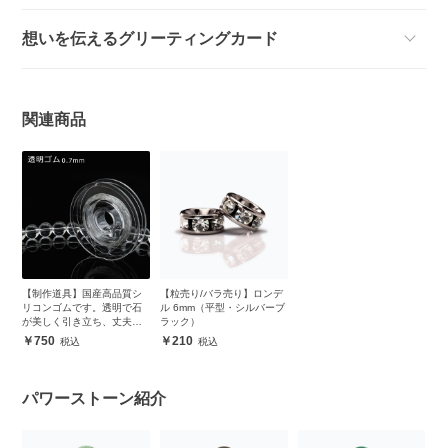
想いを伝えるグリーティングカード
関連商品
【制作道具】国産高品質シ
【粒売り/バラ売り】ロンデ
リコンゴムです。透明で石
ル 6mm（平型・シルバーブ
が美しく引き立ち、丈夫で
ラック）
安心
750
210
パワーストーン紹介