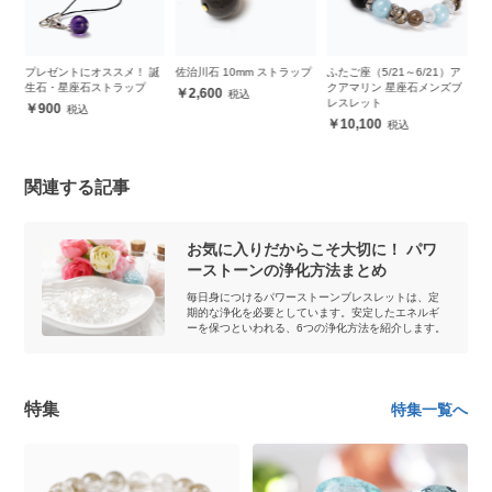
プレゼントにオススメ！ 誕
佐治川石 10mm ストラップ
ふたご座（5/21～6/21）ア
干
生石・星座石ストラップ
クアマリン 星座石メンズブ
ト
2,600
レスレット
900
10,100
関連する記事
お気に入りだからこそ大切に！ パワ
ーストーンの浄化方法まとめ
毎日身につけるパワーストーンブレスレットは、定
期的な浄化を必要としています。安定したエネルギ
ーを保つといわれる、6つの浄化方法を紹介します。
特集
特集一覧へ