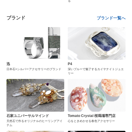
る
ブランド
ブランド一覧へ
迅
P4
日本石×シルバーアクセサリーのブランド
深いブルーで魅了するカイヤナイトジュエ
リー
石家ユニバーサルマインド
Tomato Crystal 桜瑪瑙専門店
天然石で作るオリジナルのヒーリングアイ
心をときめかせる春色アクセサリー
テム