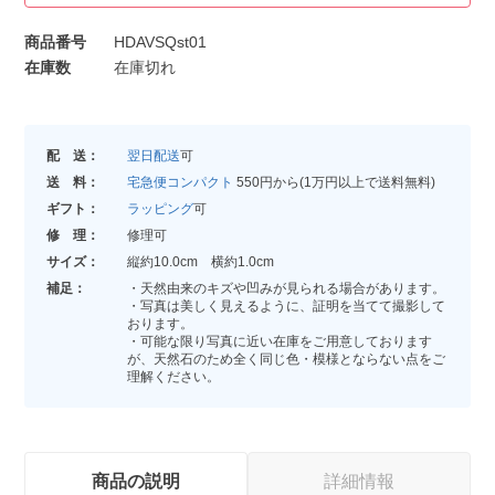
商品番号
HDAVSQst01
在庫数
在庫切れ
配 送：
翌日配送
可
送 料：
宅急便コンパクト
550円から(1万円以上で送料無料)
ギフト：
ラッピング
可
修 理：
修理可
サイズ：
縦約10.0cm 横約1.0cm
補足：
・天然由来のキズや凹みが見られる場合があります。
・写真は美しく見えるように、証明を当てて撮影して
おります。
・可能な限り写真に近い在庫をご用意しております
が、天然石のため全く同じ色・模様とならない点をご
理解ください。
商品の説明
詳細情報