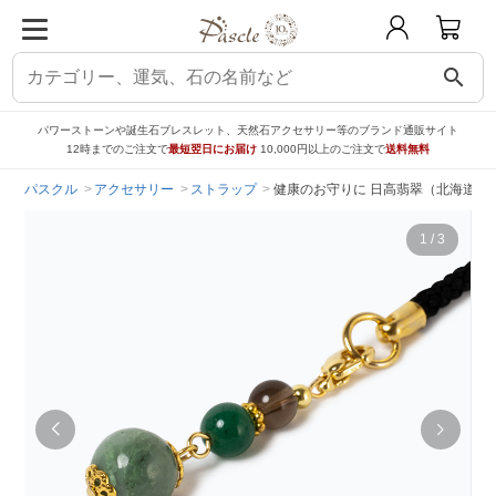
search
パワーストーンや誕生石ブレスレット、天然石アクセサリー等のブランド通販サイト
12時までのご注文で
最短翌日にお届け
10,000円以上のご注文で
送料無料
パスクル
アクセサリー
ストラップ
健康のお守りに 日高翡翠（北海道）1
1
/
3