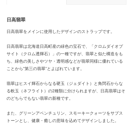
日高翡翠
日高翡翠をメインに使用したデザインのストラップです。
日高翡翠は北海道日高町産の緑色の宝石で、「クロムダイオプ
サイト（クロム透輝石）」の一種ですが、翡翠と似た構造をも
ち、緑色の美しさやツヤ・透明感などが翡翠同様に優れている
ことから"第三の翡翠”とよばれています。
翡翠はヒスイ輝石からなる硬玉（ジェダイト）と角閃石からな
る軟玉（ネフライト）の2種類に分けられますが、日高翡翠はそ
のどちらでもない翡翠の新種です。
また、グリーンアベンチュリン、スモーキークォーツをサブス
トーンとし、健康・癒しの意味を込めてデザインしました。