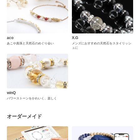
aco
X.G
あこや真珠と天然石のめぐり会い
メンズにおすすめの天然石をスタイリッシ
ュに
winQ
パワーストーンをかわいく、楽しく
オーダーメイド