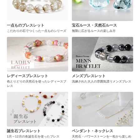
一点ものブレスレット
宝石ルース・天然石ルース
こだわりの石でつくった一点ものシリーズ
無限に広がるルースの楽しみ方
レディースブレスレット
メンズブレスレット
色とりどりの天然石を使ったレディースブ
洗練された大人の雰囲気漂うメンズブレス
レス
誕生石ブレスレット
ペンダント・ネックレス
1月～12月の各誕生石を使ったブレス
天然石・パワーストーンを一粒から楽しめ