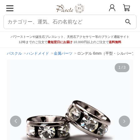
search
パワーストーンや誕生石ブレスレット、天然石アクセサリー等のブランド通販サイト
12時までのご注文で
最短翌日にお届け
10,000円以上のご注文で
送料無料
パスクル
ハンドメイド
金属パーツ
ロンデル 6mm（平型・シルバーブラ
1
/
3