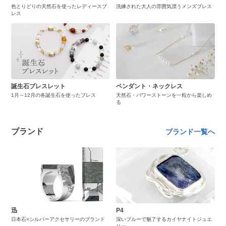
色とりどりの天然石を使ったレディースブ
洗練された大人の雰囲気漂うメンズブレス
レス
誕生石ブレスレット
ペンダント・ネックレス
1月～12月の各誕生石を使ったブレス
天然石・パワーストーンを一粒から楽しめ
る
ブランド
ブランド一覧へ
迅
P4
日本石×シルバーアクセサリーのブランド
深いブルーで魅了するカイヤナイトジュエ