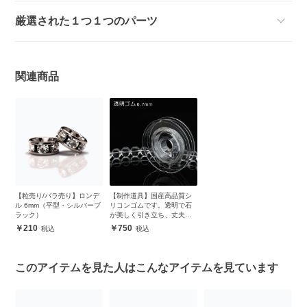
厳選された１つ１つのパーツ
関連商品
【粒売り/バラ売り】ロンデ
【制作道具】国産高品質シ
ル 6mm（平型・シルバーブ
リコンゴムです。透明で石
ラック）
が美しく引き立ち、丈夫で
安心
210
750
このアイテムを見た人はこんなアイテムを見ています