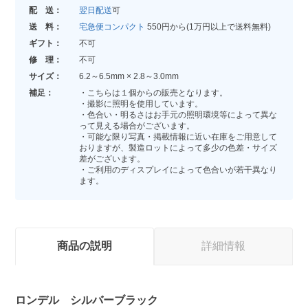
配 送：
翌日配送
可
送 料：
宅急便コンパクト
550円から(1万円以上で送料無料)
ギフト：
不可
修 理：
不可
サイズ：
6.2～6.5mm × 2.8～3.0mm
補足：
・こちらは１個からの販売となります。
・撮影に照明を使用しています。
・色合い・明るさはお手元の照明環境等によって異な
って見える場合がございます。
・可能な限り写真・掲載情報に近い在庫をご用意して
おりますが、製造ロットによって多少の色差・サイズ
差がございます。
・ご利用のディスプレイによって色合いが若干異なり
ます。
商品の説明
詳細情報
ロンデル シルバーブラック