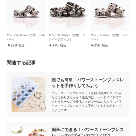
・シ
ロンデル 6mm（平型・シル
ロンデル 10mm（平型・シ
ロンデル 8mm（平型・シル
ロ
バー）
ルバーブラック）
バー）
バ
210
330
250
関連する記事
誰でも簡単！パワーストーンブレスレ
ットを手作りしてみよう
パワーストーンブレスレットを自分自身で作ってみ
たくはありませんか？最近では、ハンドメイドでア
クセサリーなどを作ることがブームにもなり、パワ
ーストーンブレスレットを手作りする人も増えてい
るようです。
簡単にできる！パワーストーンブレス
レットのデザインのコツとは？