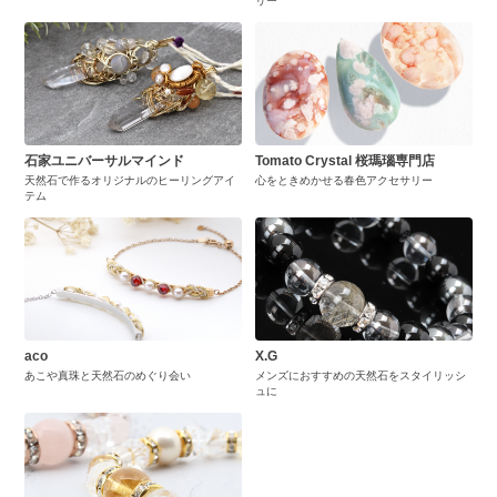
リー
石家ユニバーサルマインド
Tomato Crystal 桜瑪瑙専門店
天然石で作るオリジナルのヒーリングアイ
心をときめかせる春色アクセサリー
テム
aco
X.G
あこや真珠と天然石のめぐり会い
メンズにおすすめの天然石をスタイリッシ
ュに