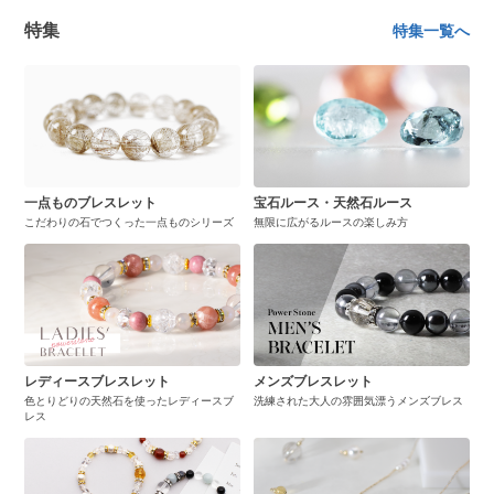
特集
特集一覧へ
一点ものブレスレット
宝石ルース・天然石ルース
こだわりの石でつくった一点ものシリーズ
無限に広がるルースの楽しみ方
レディースブレスレット
メンズブレスレット
色とりどりの天然石を使ったレディースブ
洗練された大人の雰囲気漂うメンズブレス
レス