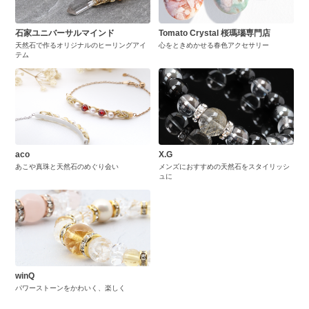
石家ユニバーサルマインド
Tomato Crystal 桜瑪瑙専門店
天然石で作るオリジナルのヒーリングアイ
心をときめかせる春色アクセサリー
テム
aco
X.G
あこや真珠と天然石のめぐり会い
メンズにおすすめの天然石をスタイリッシ
ュに
winQ
パワーストーンをかわいく、楽しく