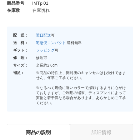
商品番号
IMTpi01
在庫数
在庫切れ
配 送：
翌日配送
可
送 料：
宅急便コンパクト
送料無料
ギフト：
ラッピング
可
修 理：
修理可
サイズ：
全長約2.6cm
補足：
※商品の特性上、開封後のキャンセルはお受けできま
せん。何卒ご了承ください。
※なるべく現物に近いカラーで撮影するように心がけ
ておりますが、ご利用の端末、ディスプレイによって
実物と若干異なる場合があります。あらかじめご了承
ください。
商品の説明
詳細情報