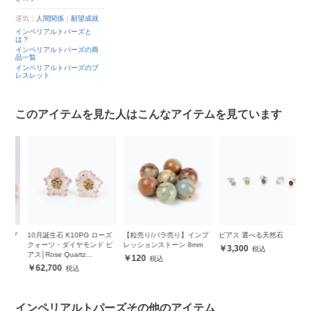
運気：
人間関係
｜
願望成就
インペリアルトパーズと
は？
インペリアルトパーズの商
品一覧
インペリアルトパーズのブ
レスレット
このアイテムを見た人はこんなアイテムを見ています
ザ
10月誕生石 K10PG ローズ
【粒売り/バラ売り】インプ
ピアス 選べる天然石
【
クォーツ・ダイヤモンド ピ
レッションストーン 8mm
ー
3,300
アス│Rose Quartz
120
Diamond Pierced earrings
62,700
インペリアルトパーズその他のアイテム