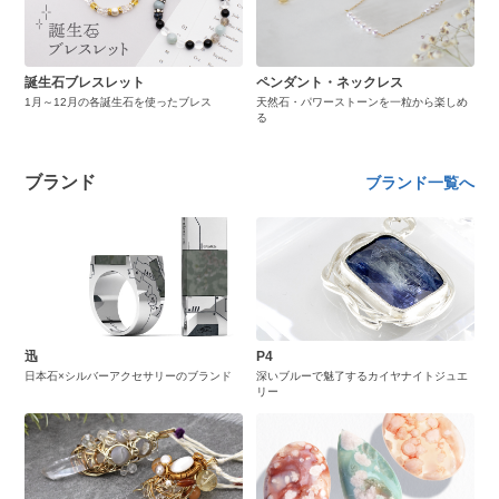
誕生石ブレスレット
ペンダント・ネックレス
1月～12月の各誕生石を使ったブレス
天然石・パワーストーンを一粒から楽しめ
る
ブランド
ブランド一覧へ
迅
P4
日本石×シルバーアクセサリーのブランド
深いブルーで魅了するカイヤナイトジュエ
リー