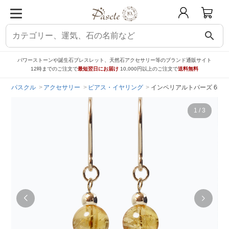
search
パワーストーンや誕生石ブレスレット、天然石アクセサリー等のブランド通販サイト
12時までのご注文で
最短翌日にお届け
10,000円以上のご注文で
送料無料
パスクル
アクセサリー
ピアス・イヤリング
インペリアルトパーズ 6mm
1
/
3