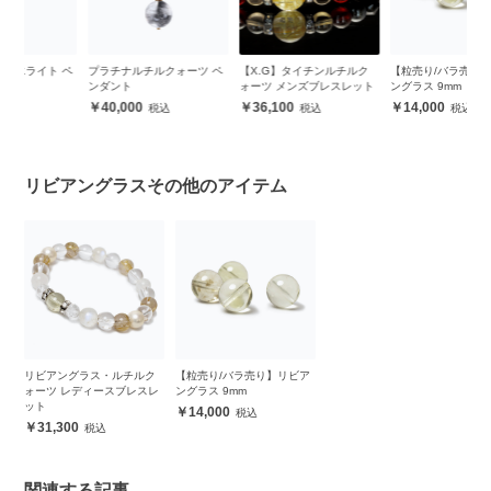
ペ
プラチナルチルクォーツ ペ
【X.G】タイチンルチルク
【粒売り/バラ売り】リビア
リ
ンダント
ォーツ メンズブレスレット
ングラス 9mm
ォ
ッ
40,000
36,100
14,000
リビアングラスその他のアイテム
リビアングラス・ルチルク
【粒売り/バラ売り】リビア
ォーツ レディースブレスレ
ングラス 9mm
ット
14,000
31,300
関連する記事