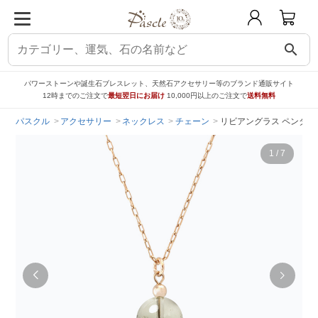
search
パワーストーンや誕生石ブレスレット、天然石アクセサリー等のブランド通販サイト
12時までのご注文で
最短翌日にお届け
10,000円以上のご注文で
送料無料
パスクル
アクセサリー
ネックレス
チェーン
リビアングラス ペンダン
1
/
7