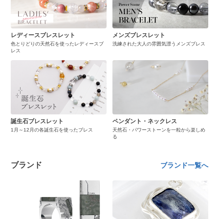
レディースブレスレット
メンズブレスレット
色とりどりの天然石を使ったレディースブ
洗練された大人の雰囲気漂うメンズブレス
レス
誕生石ブレスレット
ペンダント・ネックレス
1月～12月の各誕生石を使ったブレス
天然石・パワーストーンを一粒から楽しめ
る
ブランド
ブランド一覧へ