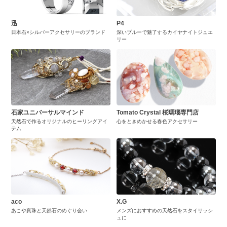
迅
P4
日本石×シルバーアクセサリーのブランド
深いブルーで魅了するカイヤナイトジュエ
リー
石家ユニバーサルマインド
Tomato Crystal 桜瑪瑙専門店
天然石で作るオリジナルのヒーリングアイ
心をときめかせる春色アクセサリー
テム
aco
X.G
あこや真珠と天然石のめぐり会い
メンズにおすすめの天然石をスタイリッシ
ュに