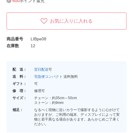
600
ポイント還元
お気に入りに入れる
商品番号
LIBpe08
在庫数
12
配 送：
翌日配送
可
送 料：
宅急便コンパクト
送料無料
ギフト：
可
修 理：
修理可
サイズ：
チェーン：約35cm～50cm
ストーン：約9mm
補足：
なるべく現物に近いカラーで撮影するように心がけて
おりますが、ご利用の端末、ディスプレイによって実
物と若干異なる場合があります。あらかじめご了承く
ださい。