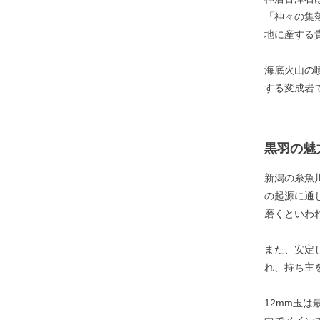
「神々の集
地に産する
海底火山の
する変成岩
黒羽の魅
新潟の糸魚
の起源に通
磨くといわ
また、安定
れ、持ち主
12mm玉