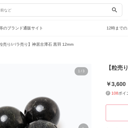
search
等のブランド通販サイト
12時まで
粒売り/バラ売り】神居古潭石 黒羽 12mm
【粒売り
1
/
3
3,600
108
ポイ