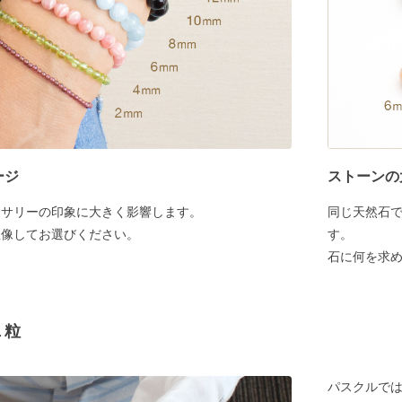
ージ
ストーンの
セサリーの印象に大きく影響します。
同じ天然石
想像してお選びください。
す。
石に何を求
１粒
パスクルでは