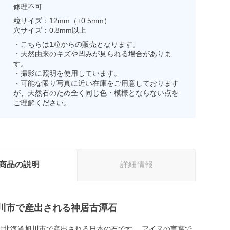
修理不可
粒サイズ：12mm（±0.5mm）
穴サイズ：0.8mm以上
・こちらは1粒からの販売となります。
・天然由来のキズや凹みが見られる場合がありま
す。
・撮影に照明を使用しています。
・可能な限り写真に近い在庫をご用意しております
が、天然石のため全く同じ色・模様とならない点を
ご理解ください。
商品の説明
詳細情報
川市で産出される神居古潭石
は北海道旭川市で産出される日本の石です。 アイヌの言葉で