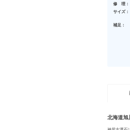
修 理：
サイズ：
補足：
北海道旭
神居古潭石