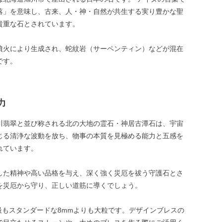
落」を意味し、古来、人・神・自然が共生する実り豊かな聖
貴重な石とされています。
噴火により生成され、蛇紋岩（サーペンティン）などが混在
です。
力
川翡翠と並び称される北の大地の霊石・神居古潭石は、宇宙
じる清浄な波動を放ち、物事の本質を見極める能力と五感を
れています。
した精神や高い品格を与え、深く強く災厄を祓う守護石とさ
を災厄から守り、正しい道筋に導くでしょう。
は最もスタンダードな8mmよりも大粒です。デザインブレスの