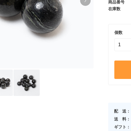
商品番号
在庫数
個数
配 送：
送 料：
ギフト：