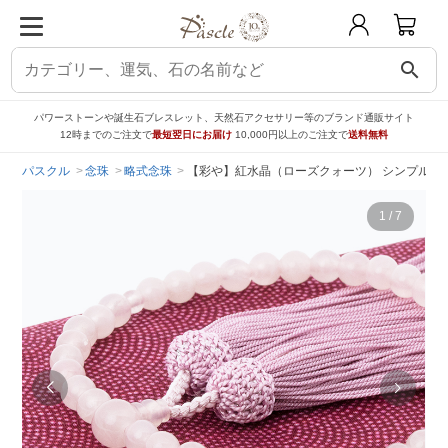
search
パワーストーンや誕生石ブレスレット、天然石アクセサリー等のブランド通販サイト
12時までのご注文で
最短翌日にお届け
10,000円以上のご注文で
送料無料
パスクル
念珠
略式念珠
【彩や】紅水晶（ローズクォーツ） シンプル念
1
/
7