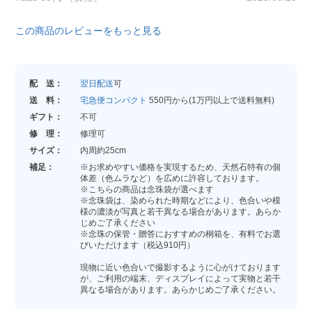
この商品のレビューをもっと見る
配 送：
翌日配送
可
送 料：
宅急便コンパクト
550円から(1万円以上で送料無料)
ギフト：
不可
修 理：
修理可
サイズ：
内周約25cm
補足：
※お求めやすい価格を実現するため、天然石特有の個
体差（色ムラなど）を広めに許容しております。
※こちらの商品は念珠袋が選べます
※念珠袋は、染められた時期などにより、色合いや模
様の濃淡が写真と若干異なる場合があります。あらか
じめご了承ください
※念珠の保管・贈答におすすめの桐箱を、有料でお選
びいただけます（税込910円）
現物に近い色合いで撮影するように心がけております
が、ご利用の端末、ディスプレイによって実物と若干
異なる場合があります。あらかじめご了承ください。