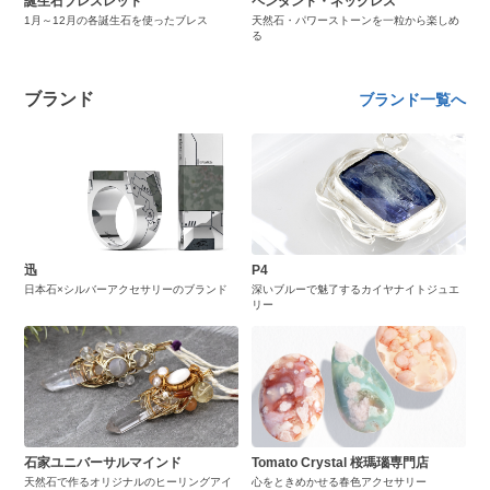
誕生石ブレスレット
ペンダント・ネックレス
1月～12月の各誕生石を使ったブレス
天然石・パワーストーンを一粒から楽しめ
る
ブランド
ブランド一覧へ
迅
P4
日本石×シルバーアクセサリーのブランド
深いブルーで魅了するカイヤナイトジュエ
リー
石家ユニバーサルマインド
Tomato Crystal 桜瑪瑙専門店
天然石で作るオリジナルのヒーリングアイ
心をときめかせる春色アクセサリー