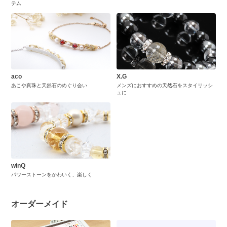
テム
aco
X.G
あこや真珠と天然石のめぐり会い
メンズにおすすめの天然石をスタイリッシ
ュに
winQ
パワーストーンをかわいく、楽しく
オーダーメイド