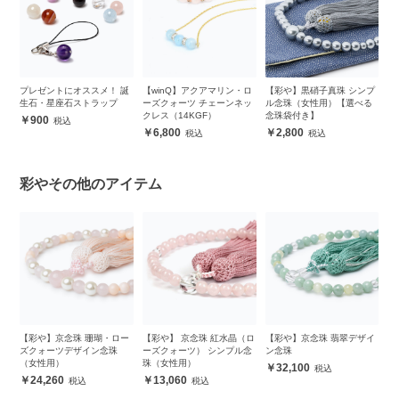
（ロ
プレゼントにオススメ！ 誕
【winQ】アクアマリン・ロ
【彩や】黒硝子真珠 シンプ
【
念
生石・星座石ストラップ
ーズクォーツ チェーンネッ
ル念珠（女性用）【選べる
ズ
クレス（14KGF）
念珠袋付き】
（
900
6,800
2,800
彩やその他のアイテム
ク
【彩や】京念珠 珊瑚・ロー
【彩や】 京念珠 紅水晶（ロ
【彩や】京念珠 翡翠デザイ
【
女
ズクォーツデザイン念珠
ーズクォーツ） シンプル念
ン念珠
イ
（女性用）
珠（女性用）
ガ
32,100
（
24,260
13,060