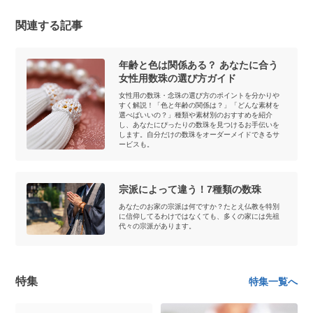
関連する記事
年齢と色は関係ある？ あなたに合う
女性用数珠の選び方ガイド
女性用の数珠・念珠の選び方のポイントを分かりや
すく解説！「色と年齢の関係は？」「どんな素材を
選べばいいの？」種類や素材別のおすすめを紹介
し、あなたにぴったりの数珠を見つけるお手伝いを
します。自分だけの数珠をオーダーメイドできるサ
ービスも。
宗派によって違う！7種類の数珠
あなたのお家の宗派は何ですか？たとえ仏教を特別
に信仰してるわけではなくても、多くの家には先祖
代々の宗派があります。
特集
特集一覧へ