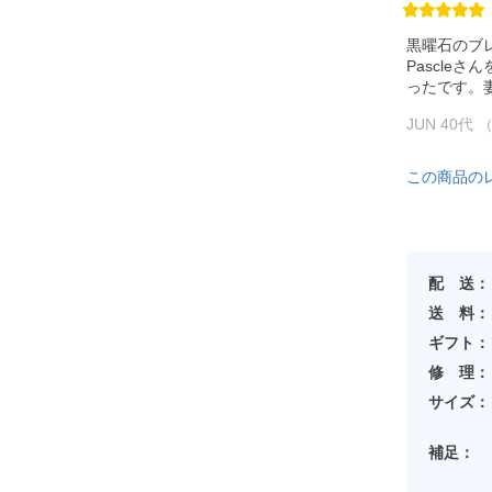
黒曜石のブ
Pascle
ったです。
JUN 40代
この商品の
配 送：
送 料：
ギフト：
修 理：
サイズ：
補足：