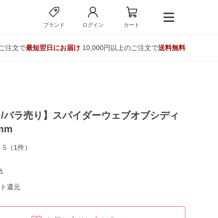
ブランド
ログイン
カート
のご注文で
最短翌日にお届け
10,000円以上のご注文で
送料無料
/バラ売り】スパイダーウェブオブシディ
mm
5
（1件）
込
ト還元