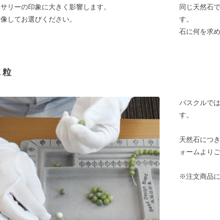
セサリーの印象に大きく影響します。
同じ天然石
想像してお選びください。
す。
石に何を求
１粒
パスクルでは
す。
天然石につ
ォームより
※注文商品