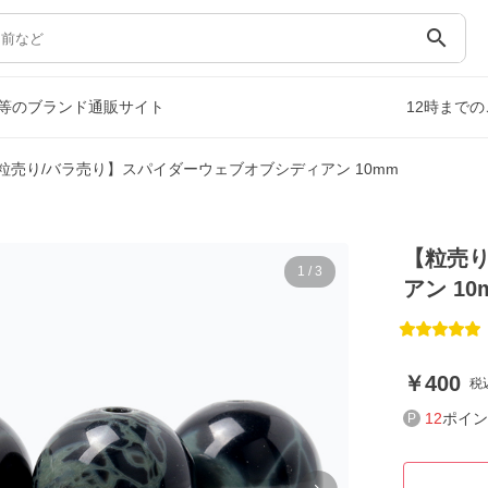
search
等のブランド通販サイト
12時まで
粒売り/バラ売り】スパイダーウェブオブシディアン 10mm
【粒売り
1
/
3
アン 10
400
税
12
ポイン