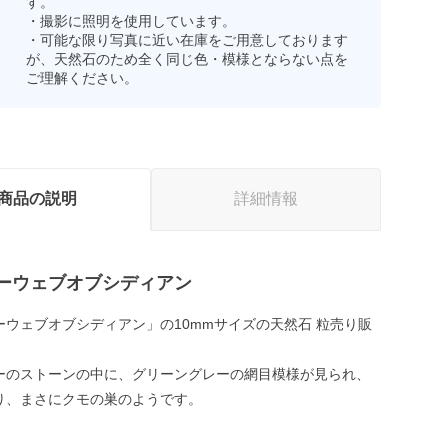
す。
・撮影に照明を使用しています。
・可能な限り写真に近い在庫をご用意しております
が、天然石のため全く同じ色・模様とならない点を
ご理解ください。
商品の説明
詳細情報
ーウェブオブシディアン
ーウェブオブシディアン」の10mmサイズの天然石 粒売り販
ーのストーンの中に、グリーングレーの網目模様が見られ、
り、まさにクモの巣のようです。