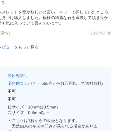
5
レスレットを妻が欲しいと言い、ネットで探していたところ
さんを見つけ購入しました。模様の綺麗な石を選抜して頂き良か
妻も気に入っていて喜んでいます。
 （男性）
2019/04/08
レビューをもっと見る
翌日配送
可
宅急便コンパクト
550円から(1万円以上で送料無料)
不可
不可
粒サイズ：10mm(±0.5mm)
穴サイズ：0.8mm以上
・こちらは1粒からの販売となります。
・天然由来のキズや凹みが見られる場合がありま