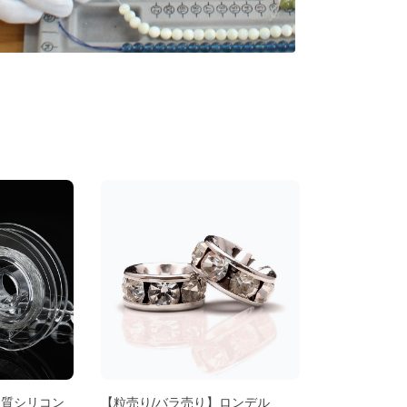
品質シリコン
【粒売り/バラ売り】ロンデル