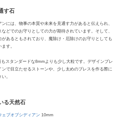
通す石
アンには、物事の本質や未来を見通す力があると伝えられ、
スなどでのお守りとしての力が期待されています。そして、
力があるともされており、魔除け・厄除けのお守りとしても
います。
は最もスタンダードな8mmよりも少し大粒です。デザインブレ
インで目立たせるストーンや、少し太めのブレスを作る際に
さい。
いる天然石
ウェブオブシディアン
10mm