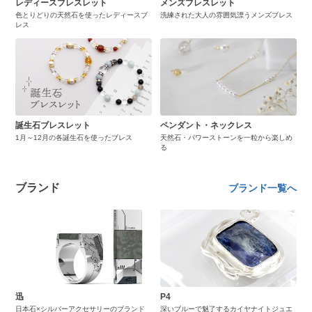
レディースブレスレット
メンズブレスレット
色とりどりの天然石を使ったレディースブ
洗練された大人の雰囲気漂うメンズブレス
レス
誕生石ブレスレット
ペンダント・ネックレス
1月～12月の各誕生石を使ったブレス
天然石・パワーストーンを一粒から楽しめ
る
ブランド
ブランド一覧へ
迅
P4
日本石×シルバーアクセサリーのブランド
深いブルーで魅了するカイヤナイトジュエ