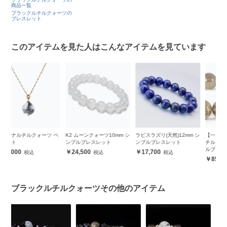
商品一覧
ブラックルチルクォーツの
ブレスレット
このアイテムを見た人はこんなアイテムを見ています
ペ
K2 ムーンクォーツ10mm シ
ラピスラズリ(天然)12mm シ
【一点もの】スモーキール
【
ンプルブレスレット
ンプルブレスレット
チルクォーツ14mm シンプ
1
ルブレスレット
ト
24,500
17,700
85,000
ブラックルチルクォーツその他のアイテム