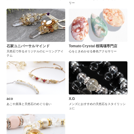
リー
石家ユニバーサルマインド
Tomato Crystal 桜瑪瑙専門店
天然石で作るオリジナルのヒーリングアイ
心をときめかせる春色アクセサリー
テム
aco
X.G
あこや真珠と天然石のめぐり会い
メンズにおすすめの天然石をスタイリッシ
ュに