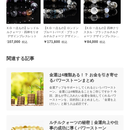
ル
【X.G 一点もの】ロンドン
【X.G 一点もの】四神クリ
【winQ】カラーブレスレッ
ア
オ
ブルートパーズ・ブラック
スタル・ブラックルチルク
ト ブラックルチルクォーツ
ザ
ルチルクォーツ デザインブ
ォーツ デザインブレスレッ
16,800
レスレット
ト
171,600
84,000
関連する記事
金運は4種類ある！？ お金を引き寄せ
るパワーストーンまとめ
金運アップをサポートしてくれるというパワースト
ーン。 金運には4種類あることをご存じですか？ 今
回、誰もが手に入れたい金運を強化してくれるパワ
ーストーンを、目的別にまとめました。「金運を上
げたい」と願う人は必読です。
ルチルクォーツの秘密｜金運向上や仕
事の成功に導くパワーストーン