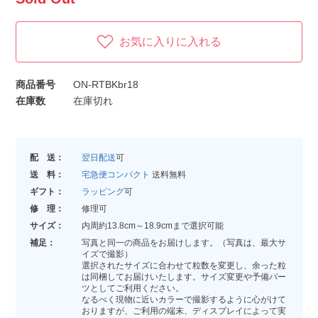
お気に入りに入れる
商品番号
ON-RTBKbr18
在庫数
在庫切れ
配 送：
翌日配送
可
送 料：
宅急便コンパクト
送料無料
ギフト：
ラッピング
可
修 理：
修理可
サイズ：
内周約13.8cm～18.9cmまで選択可能
補足：
写真と同一の商品をお届けします。（写真は、最大サ
イズで撮影）
選択されたサイズに合わせて粒数を変更し、余った粒
は同梱してお届けいたします。サイズ変更や予備パー
ツとしてご利用ください。
なるべく現物に近いカラーで撮影するように心がけて
おりますが、ご利用の端末、ディスプレイによって実