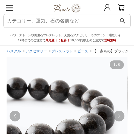
search
パワーストーンや誕生石ブレスレット、天然石アクセサリー等のブランド通販サイト
12時までのご注文で
最短翌日にお届け
10,000円以上のご注文で
送料無料
パスクル
アクセサリー
ブレスレット
ビーズ
【一点もの】ブラックルチ
1
/
6