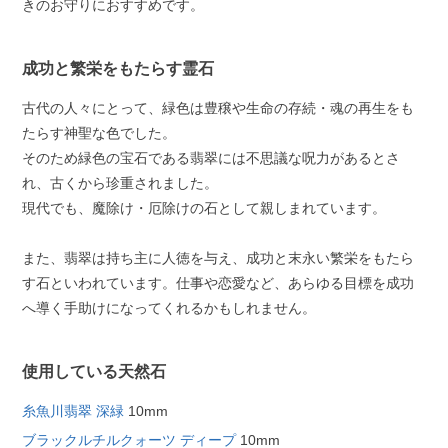
きのお守りにおすすめです。
成功と繁栄をもたらす霊石
古代の人々にとって、緑色は豊穣や生命の存続・魂の再生をも
たらす神聖な色でした。
そのため緑色の宝石である翡翠には不思議な呪力があるとさ
れ、古くから珍重されました。
現代でも、魔除け・厄除けの石として親しまれています。
また、翡翠は持ち主に人徳を与え、成功と末永い繁栄をもたら
す石といわれています。仕事や恋愛など、あらゆる目標を成功
へ導く手助けになってくれるかもしれません。
使用している天然石
糸魚川翡翠 深緑
10mm
ブラックルチルクォーツ ディープ
10mm