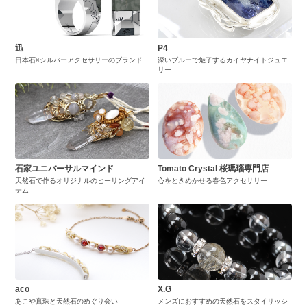
迅
P4
日本石×シルバーアクセサリーのブランド
深いブルーで魅了するカイヤナイトジュエ
リー
石家ユニバーサルマインド
Tomato Crystal 桜瑪瑙専門店
天然石で作るオリジナルのヒーリングアイ
心をときめかせる春色アクセサリー
テム
aco
X.G
あこや真珠と天然石のめぐり会い
メンズにおすすめの天然石をスタイリッシ