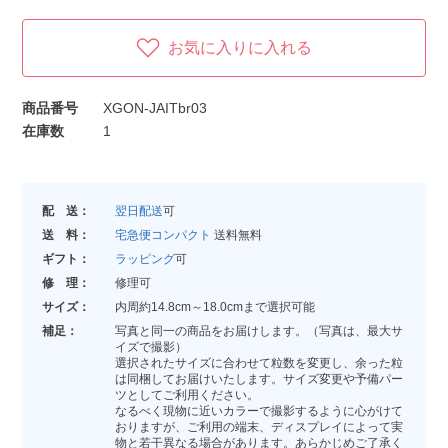
お気に入りに入れる
商品番号
XGON-JAITbr03
在庫数
1
配 送：
翌日配送
可
送 料：
宅急便コンパクト
送料無料
ギフト：
ラッピング
可
修 理：
修理可
サイズ：
内周約14.8cm～18.0cmまで選択可能
補足：
写真と同一の商品をお届けします。（写真は、最大サ
イズで撮影）
選択されたサイズに合わせて粒数を変更し、余った粒
は同梱してお届けいたします。サイズ変更や予備パー
ツとしてご利用ください。
なるべく現物に近いカラーで撮影するように心がけて
おりますが、ご利用の端末、ディスプレイによって実
物と若干異なる場合があります。あらかじめご了承く