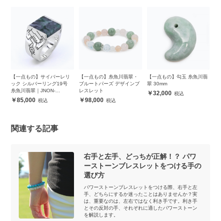
 糸
【一点もの】サイバーレリ
【一点もの】糸魚川翡翠・
【一点もの】勾玉 糸魚川翡
【
ック シルバーリング19号
ブルートパーズ デザインブ
翠 30mm
翠
糸魚川翡翠｜JNON-
レスレット
32,000
JS0021195
85,000
98,000
関連する記事
右手と左手、どっちが正解！？ パワ
ーストーンブレスレットをつける手の
選び方
パワーストーンブレスレットをつける際、右手と左
手、どちらにするか迷ったことはありませんか？実
は、重要なのは、左右ではなく利き手です。利き手
とその反対の手、それぞれに適したパワーストーン
を解説します。