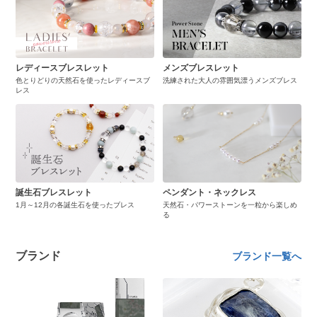
レディースブレスレット
メンズブレスレット
色とりどりの天然石を使ったレディースブ
洗練された大人の雰囲気漂うメンズブレス
レス
誕生石ブレスレット
ペンダント・ネックレス
1月～12月の各誕生石を使ったブレス
天然石・パワーストーンを一粒から楽しめ
る
ブランド
ブランド一覧へ