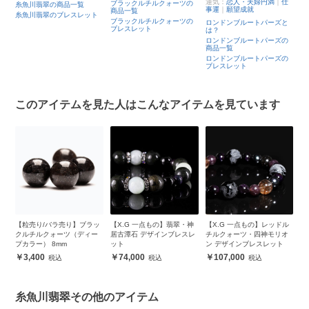
運気：
恋人・夫婦円満
｜
仕
ブラックルチルクォーツの
糸魚川翡翠の商品一覧
事運
｜
願望成就
商品一覧
糸魚川翡翠のブレスレット
ブラックルチルクォーツの
ロンドンブルートパーズと
ブレスレット
は？
ロンドンブルートパーズの
商品一覧
ロンドンブルートパーズの
ブレスレット
このアイテムを見た人はこんなアイテムを見ています
ン
【粒売り/バラ売り】ブラッ
【X.G 一点もの】翡翠・神
【X.G 一点もの】レッドル
【
ク
クルチルクォーツ（ディー
居古潭石 デザインブレスレ
チルクォーツ・四神モリオ
摺
ブ
プカラー） 8mm
ット
ン デザインブレスレット
レ
3,400
74,000
107,000
糸魚川翡翠その他のアイテム