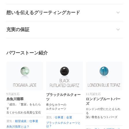
想いを伝えるグリーティングカード
充実の保証
パワーストーン紹介
5月誕生石
11月誕生石
ブラックルチルクォー
糸魚川翡翠
ロンドンブルートパー
ツ
ズ
「成功」「繁栄」をもたら
希少なカラーの
す
ルチルクォーツ
ロンドンの空にたとえられ
古くから伝わる高貴な宝石
る
深い青色をもつトパーズ
運気：
仕事運
｜
金運
運気：
願望成就
｜
仕事運
ブラックルチルクォーツと
は？
糸魚川翡翠とは？