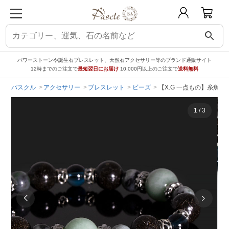
search
パワーストーンや誕生石ブレスレット、天然石アクセサリー等のブランド通販サイト
12時までのご注文で
最短翌日にお届け
10,000円以上のご注文で
送料無料
パスクル
アクセサリー
ブレスレット
ビーズ
【X.G 一点もの】糸魚
1
/
3