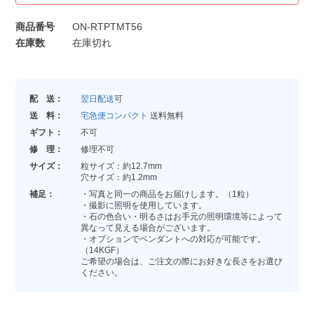
商品番号
ON-RTPTMT56
在庫数
在庫切れ
配 送：
翌日配送
可
送 料：
宅急便コンパクト
送料無料
ギフト：
不可
修 理：
修理不可
サイズ：
粒サイズ：約12.7mm
穴サイズ：約1.2mm
補足：
・写真と同一の商品をお届けします。（1粒）
・撮影に照明を使用しています。
・石の色合い・明るさはお手元の照明環境等によって
異なって見える場合がございます。
・オプションでペンダントへの対応が可能です。
（14KGF）
ご希望の場合は、ご注文の際にお好きな長さをお選び
ください。