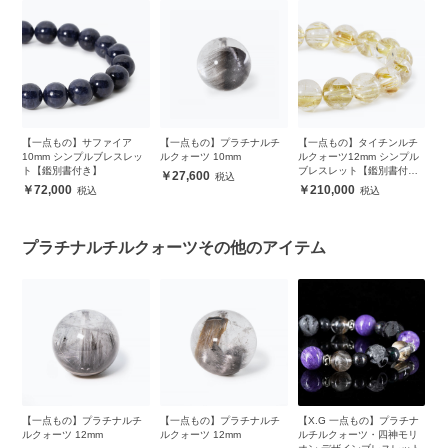
リ
【一点もの】サファイア
【一点もの】プラチナルチ
【一点もの】タイチンルチ
【
10mm シンプルブレスレッ
ルクォーツ 10mm
ルクォーツ12mm シンプル
ペ
ト【鑑別書付き】
ブレスレット【鑑別書付
27,600
き】
72,000
210,000
プラチナルチルクォーツその他のアイテム
チ
【一点もの】プラチナルチ
【一点もの】プラチナルチ
【X.G 一点もの】プラチナ
【
ルクォーツ 12mm
ルクォーツ 12mm
ルチルクォーツ・四神モリ
ル