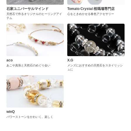
石家ユニバーサルマインド
Tomato Crystal 桜瑪瑙専門店
天然石で作るオリジナルのヒーリングアイ
心をときめかせる春色アクセサリー
テム
aco
X.G
あこや真珠と天然石のめぐり会い
メンズにおすすめの天然石をスタイリッシ
ュに
winQ
パワーストーンをかわいく、楽しく