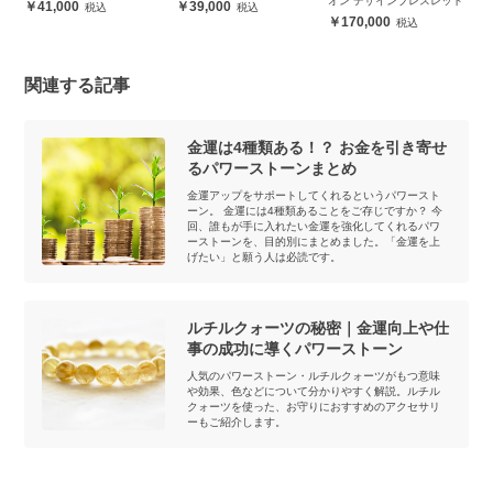
オン デザインブレスレット
イ
41,000
39,000
170,000
関連する記事
金運は4種類ある！？ お金を引き寄せ
るパワーストーンまとめ
金運アップをサポートしてくれるというパワースト
ーン。 金運には4種類あることをご存じですか？ 今
回、誰もが手に入れたい金運を強化してくれるパワ
ーストーンを、目的別にまとめました。「金運を上
げたい」と願う人は必読です。
ルチルクォーツの秘密｜金運向上や仕
事の成功に導くパワーストーン
人気のパワーストーン・ルチルクォーツがもつ意味
や効果、色などについて分かりやすく解説。ルチル
クォーツを使った、お守りにおすすめのアクセサリ
ーもご紹介します。