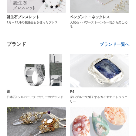
誕生石ブレスレット
ペンダント・ネックレス
1月～12月の各誕生石を使ったブレス
天然石・パワーストーンを一粒から楽しめ
る
ブランド
ブランド一覧へ
迅
P4
日本石×シルバーアクセサリーのブランド
深いブルーで魅了するカイヤナイトジュエ
リー