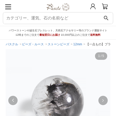
search
パワーストーンや誕生石ブレスレット、天然石アクセサリー等のブランド通販サイト
12時までのご注文で
最短翌日にお届け
10,000円以上のご注文で
送料無料
パスクル
ビーズ・ルース
ストーンビーズ
12mm
【一点もの】プラチナ
1
/
5