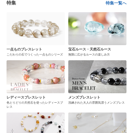
特集
特集一覧へ
一点ものブレスレット
宝石ルース・天然石ルース
こだわりの石でつくった一点ものシリーズ
無限に広がるルースの楽しみ方
レディースブレスレット
メンズブレスレット
色とりどりの天然石を使ったレディースブ
洗練された大人の雰囲気漂うメンズブレス
レス